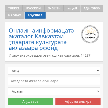
TÜRKÇE
РУССКИЙ
ENGLISH
العربية
АДЫГЭБЗЭ
ИРОНАУ
АҦСШӘА
Онлаин аинформацатә
aкаталог Кавказтәи
ҭҵааратә культуратә
аилазаара рфонд
Иҭаҩу ахархәаҩцәа рзеиҧш хыҧхьаӡара: 14287