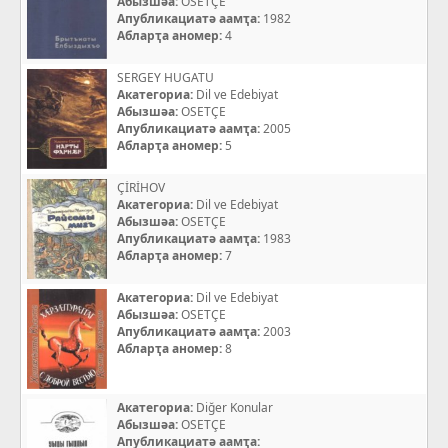
Абызшәа:
OSETÇE
Апубликациатә аамҭа:
1982
Абларҭа аномер:
4
SERGEY HUGATU
Акатегориа:
Dil ve Edebiyat
Абызшәа:
OSETÇE
Апубликациатә аамҭа:
2005
Абларҭа аномер:
5
ÇİRİHOV
Акатегориа:
Dil ve Edebiyat
Абызшәа:
OSETÇE
Апубликациатә аамҭа:
1983
Абларҭа аномер:
7
Акатегориа:
Dil ve Edebiyat
Абызшәа:
OSETÇE
Апубликациатә аамҭа:
2003
Абларҭа аномер:
8
Акатегориа:
Diğer Konular
Абызшәа:
OSETÇE
Апубликациатә аамҭа: