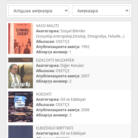
VASO MALİTI
Акатегориа:
Sosyal Bilimler
(Sosyoloji,Antropoloji,Etnoloji, Etnografya, Felsefe...)
Абызшәа:
OSETÇE
Апубликациатә аамҭа:
1992
Абларҭа аномер:
1
DZACOYTI MUZAFFER
Акатегориа:
Diğer Konular
Абызшәа:
OSETÇE
Апубликациатә аамҭа:
2007
Абларҭа аномер:
2
KODZATİ
Акатегориа:
Dil ve Edebiyat
Абызшәа:
OSETÇE
Апубликациатә аамҭа:
2006
Абларҭа аномер:
3
ELBIZDIGO BIRTTİATI
Акатегориа:
Dil ve Edebiyat