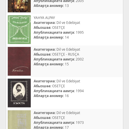
Апубликациатә аамҭа:
2005
Абларҭа аномер:
13
YAHYA ALPAY
Акатегориа:
Dil ve Edebiyat
Абызшәа:
OSETÇE
Апубликациатә аамҭа:
1995
Абларҭа аномер:
14
Акатегориа:
Dil ve Edebiyat
Абызшәа:
OSETÇE - RUSÇA
Апубликациатә аамҭа:
2002
Абларҭа аномер:
15
Акатегориа:
Dil ve Edebiyat
Абызшәа:
OSETÇE
Апубликациатә аамҭа:
1994
Абларҭа аномер:
16
Акатегориа:
Dil ve Edebiyat
Абызшәа:
OSETÇE
Апубликациатә аамҭа:
1973
Абларҭа аномер:
17