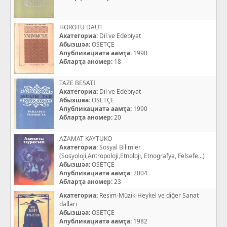
HOROTU DAUT
Акатегориа:
Dil ve Edebiyat
Абызшәа:
OSETÇE
Апубликациатә аамҭа:
1990
Абларҭа аномер:
18
TAZE BESATI
Акатегориа:
Dil ve Edebiyat
Абызшәа:
OSETÇE
Апубликациатә аамҭа:
1990
Абларҭа аномер:
20
AZAMAT KAYTUKO
Акатегориа:
Sosyal Bilimler
(Sosyoloji,Antropoloji,Etnoloji, Etnografya, Felsefe...)
Абызшәа:
OSETÇE
Апубликациатә аамҭа:
2004
Абларҭа аномер:
23
Акатегориа:
Resim-Müzik-Heykel ve diğer Sanat
dalları
Абызшәа:
OSETÇE
Апубликациатә аамҭа:
1982