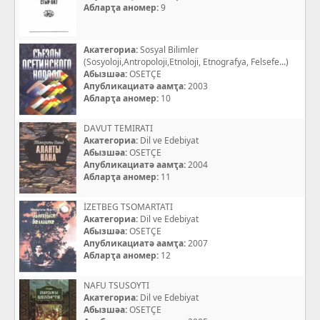
Абларҭа аномер:
9
Акатегориа:
Sosyal Bilimler
(Sosyoloji,Antropoloji,Etnoloji, Etnografya, Felsefe...)
Абызшәа:
OSETÇE
Апубликациатә аамҭа:
2003
Абларҭа аномер:
10
DAVUT TEMIRATI
Акатегориа:
Dil ve Edebiyat
Абызшәа:
OSETÇE
Апубликациатә аамҭа:
2004
Абларҭа аномер:
11
İZETBEG TSOMARTATI
Акатегориа:
Dil ve Edebiyat
Абызшәа:
OSETÇE
Апубликациатә аамҭа:
2007
Абларҭа аномер:
12
NAFU TSUSOYTI
Акатегориа:
Dil ve Edebiyat
Абызшәа:
OSETÇE