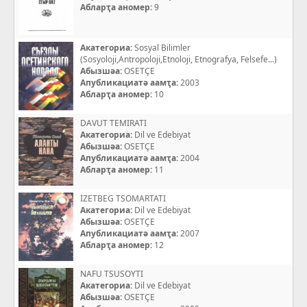
Абларҭа аномер:
9
Акатегориа:
Sosyal Bilimler
(Sosyoloji,Antropoloji,Etnoloji, Etnografya, Felsefe...)
Абызшәа:
OSETÇE
Апубликациатә аамҭа:
2003
Абларҭа аномер:
10
DAVUT TEMIRATI
Акатегориа:
Dil ve Edebiyat
Абызшәа:
OSETÇE
Апубликациатә аамҭа:
2004
Абларҭа аномер:
11
İZETBEG TSOMARTATI
Акатегориа:
Dil ve Edebiyat
Абызшәа:
OSETÇE
Апубликациатә аамҭа:
2007
Абларҭа аномер:
12
NAFU TSUSOYTI
Акатегориа:
Dil ve Edebiyat
Абызшәа:
OSETÇE