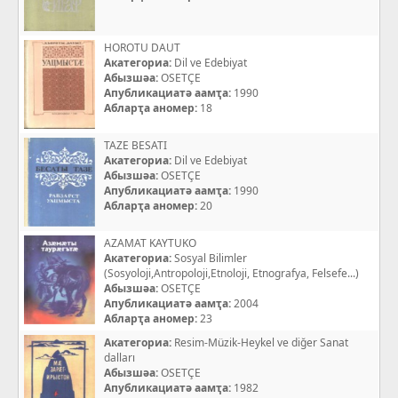
HOROTU DAUT
Акатегориа:
Dil ve Edebiyat
Абызшәа:
OSETÇE
Апубликациатә аамҭа:
1990
Абларҭа аномер:
18
TAZE BESATI
Акатегориа:
Dil ve Edebiyat
Абызшәа:
OSETÇE
Апубликациатә аамҭа:
1990
Абларҭа аномер:
20
AZAMAT KAYTUKO
Акатегориа:
Sosyal Bilimler
(Sosyoloji,Antropoloji,Etnoloji, Etnografya, Felsefe...)
Абызшәа:
OSETÇE
Апубликациатә аамҭа:
2004
Абларҭа аномер:
23
Акатегориа:
Resim-Müzik-Heykel ve diğer Sanat
dalları
Абызшәа:
OSETÇE
Апубликациатә аамҭа:
1982