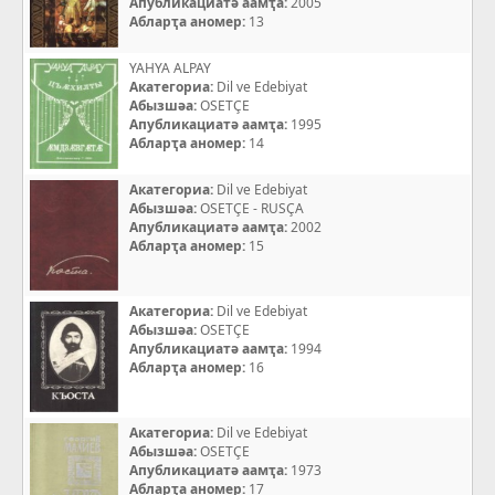
Апубликациатә аамҭа:
2005
Абларҭа аномер:
13
YAHYA ALPAY
Акатегориа:
Dil ve Edebiyat
Абызшәа:
OSETÇE
Апубликациатә аамҭа:
1995
Абларҭа аномер:
14
Акатегориа:
Dil ve Edebiyat
Абызшәа:
OSETÇE - RUSÇA
Апубликациатә аамҭа:
2002
Абларҭа аномер:
15
Акатегориа:
Dil ve Edebiyat
Абызшәа:
OSETÇE
Апубликациатә аамҭа:
1994
Абларҭа аномер:
16
Акатегориа:
Dil ve Edebiyat
Абызшәа:
OSETÇE
Апубликациатә аамҭа:
1973
Абларҭа аномер:
17