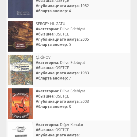
Абызшәа:
OSETÇE
Апубликациатә аамҭа:
1982
Абларҭа аномер:
4
SERGEY HUGATU
Акатегориа:
Dil ve Edebiyat
Абызшәа:
OSETÇE
Апубликациатә аамҭа:
2005
Абларҭа аномер:
5
ÇİRİHOV
Акатегориа:
Dil ve Edebiyat
Абызшәа:
OSETÇE
Апубликациатә аамҭа:
1983
Абларҭа аномер:
7
Акатегориа:
Dil ve Edebiyat
Абызшәа:
OSETÇE
Апубликациатә аамҭа:
2003
Абларҭа аномер:
8
Акатегориа:
Diğer Konular
Абызшәа:
OSETÇE
Апубликациатә аамҭа: