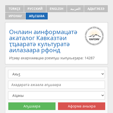
TÜRKÇE
РУССКИЙ
ENGLISH
العربية
АДЫГЭБЗЭ
ИРОНАУ
АҦСШӘА
Онлаин аинформацатә
aкаталог Кавказтәи
ҭҵааратә культуратә
аилазаара рфонд
Иҭаҩу ахархәаҩцәа рзеиҧш хыҧхьаӡара: 14287