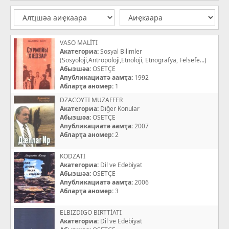
VASO MALİTI
Акатегориа:
Sosyal Bilimler
(Sosyoloji,Antropoloji,Etnoloji, Etnografya, Felsefe...)
Абызшәа:
OSETÇE
Апубликациатә аамҭа:
1992
Абларҭа аномер:
1
DZACOYTI MUZAFFER
Акатегориа:
Diğer Konular
Абызшәа:
OSETÇE
Апубликациатә аамҭа:
2007
Абларҭа аномер:
2
KODZATİ
Акатегориа:
Dil ve Edebiyat
Абызшәа:
OSETÇE
Апубликациатә аамҭа:
2006
Абларҭа аномер:
3
ELBIZDIGO BIRTTİATI
Акатегориа:
Dil ve Edebiyat