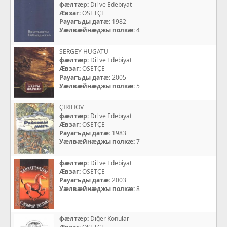
фæлтæр:
Dil ve Edebiyat
Æвзаг:
OSETÇE
Рауагъды датæ:
1982
Уæлвæйнæджы полкæ:
4
SERGEY HUGATU
фæлтæр:
Dil ve Edebiyat
Æвзаг:
OSETÇE
Рауагъды датæ:
2005
Уæлвæйнæджы полкæ:
5
ÇİRİHOV
фæлтæр:
Dil ve Edebiyat
Æвзаг:
OSETÇE
Рауагъды датæ:
1983
Уæлвæйнæджы полкæ:
7
фæлтæр:
Dil ve Edebiyat
Æвзаг:
OSETÇE
Рауагъды датæ:
2003
Уæлвæйнæджы полкæ:
8
фæлтæр:
Diğer Konular