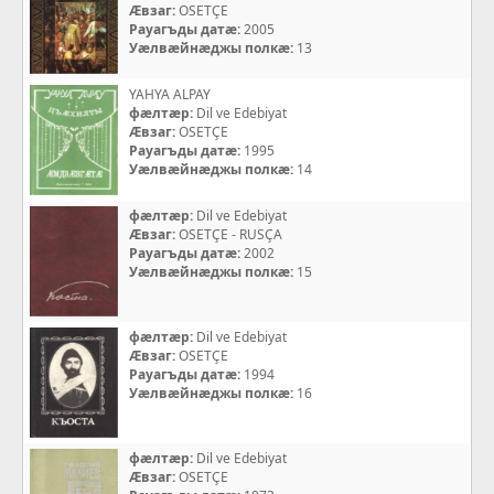
Æвзаг:
OSETÇE
Рауагъды датæ:
2005
Уæлвæйнæджы полкæ:
13
YAHYA ALPAY
фæлтæр:
Dil ve Edebiyat
Æвзаг:
OSETÇE
Рауагъды датæ:
1995
Уæлвæйнæджы полкæ:
14
фæлтæр:
Dil ve Edebiyat
Æвзаг:
OSETÇE - RUSÇA
Рауагъды датæ:
2002
Уæлвæйнæджы полкæ:
15
фæлтæр:
Dil ve Edebiyat
Æвзаг:
OSETÇE
Рауагъды датæ:
1994
Уæлвæйнæджы полкæ:
16
фæлтæр:
Dil ve Edebiyat
Æвзаг:
OSETÇE