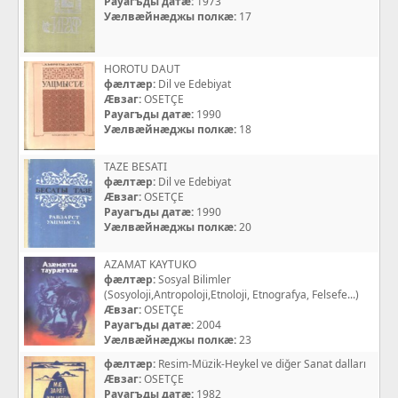
Рауагъды датæ:
1973
Уæлвæйнæджы полкæ:
17
HOROTU DAUT
фæлтæр:
Dil ve Edebiyat
Æвзаг:
OSETÇE
Рауагъды датæ:
1990
Уæлвæйнæджы полкæ:
18
TAZE BESATI
фæлтæр:
Dil ve Edebiyat
Æвзаг:
OSETÇE
Рауагъды датæ:
1990
Уæлвæйнæджы полкæ:
20
AZAMAT KAYTUKO
фæлтæр:
Sosyal Bilimler
(Sosyoloji,Antropoloji,Etnoloji, Etnografya, Felsefe...)
Æвзаг:
OSETÇE
Рауагъды датæ:
2004
Уæлвæйнæджы полкæ:
23
фæлтæр:
Resim-Müzik-Heykel ve diğer Sanat dalları
Æвзаг:
OSETÇE
Рауагъды датæ:
1982