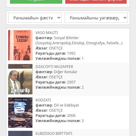
VASO MALİTI
фæлтæр:
Sosyal Bilimler
(Sosyoloji,Antropoloji,Etnoloji, Etnografya, Felsefe...)
Æвзаг:
OSETÇE
Рауагъды датæ:
1992
Уæлвæйнæджы полкæ:
1
DZACOYTI MUZAFFER
фæлтæр:
Diğer Konular
Æвзаг:
OSETÇE
Рауагъды датæ:
2007
Уæлвæйнæджы полкæ:
2
KODZATİ
фæлтæр:
Dil ve Edebiyat
Æвзаг:
OSETÇE
Рауагъды датæ:
2006
Уæлвæйнæджы полкæ:
3
ELBIZDIGO BIRTTİATI