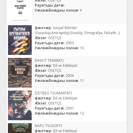
Æвзаг:
OSETÇE
Рауагъды датæ:
Уæлвæйнæджы полкæ:
9
фæлтæр:
Sosyal Bilimler
(Sosyoloji,Antropoloji,Etnoloji, Etnografya, Felsefe...)
Æвзаг:
OSETÇE
Рауагъды датæ:
2003
Уæлвæйнæджы полкæ:
10
DAVUT TEMIRATI
фæлтæр:
Dil ve Edebiyat
Æвзаг:
OSETÇE
Рауагъды датæ:
2004
Уæлвæйнæджы полкæ:
11
İZETBEG TSOMARTATI
фæлтæр:
Dil ve Edebiyat
Æвзаг:
OSETÇE
Рауагъды датæ:
2007
Уæлвæйнæджы полкæ:
12
NAFU TSUSOYTI
фæлтæр:
Dil ve Edebiyat