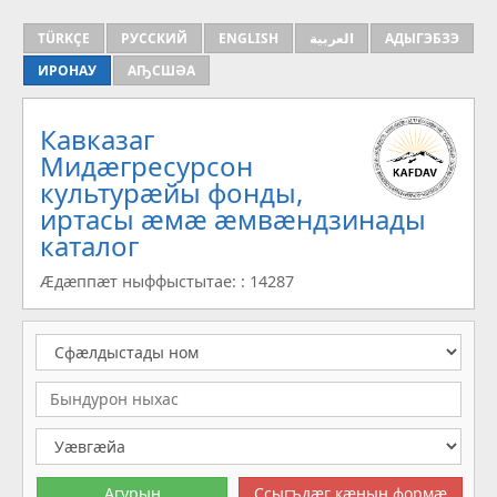
TÜRKÇE
РУССКИЙ
ENGLISH
العربية
АДЫГЭБЗЭ
ИРОНАУ
АҦСШӘА
Кавказаг
Мидæгресурсон
культурæйы фонды,
иртасы æмæ æмвæндзинады
каталог
Æдæппæт ныффыстытае: : 14287