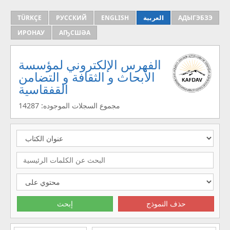
TÜRKÇE
РУССКИЙ
ENGLISH
العربية
АДЫГЭБЗЭ
ИРОНАУ
АҦСШӘА
الفهرس الإلكتروني لمؤسسة
الأبحاث و الثقافة و التضامن
القفقاسية
مجموع السجلات الموجوده: 14287