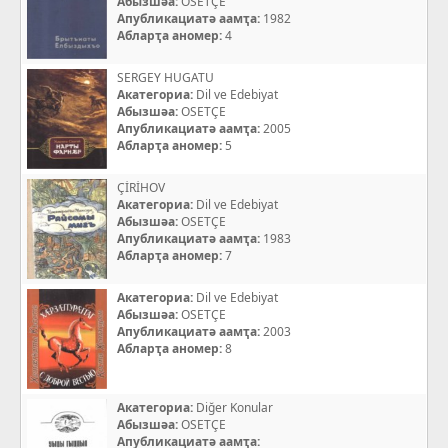
Абызшәа:
OSETÇE
Апубликациатә аамҭа:
1982
Абларҭа аномер:
4
SERGEY HUGATU
Акатегориа:
Dil ve Edebiyat
Абызшәа:
OSETÇE
Апубликациатә аамҭа:
2005
Абларҭа аномер:
5
ÇİRİHOV
Акатегориа:
Dil ve Edebiyat
Абызшәа:
OSETÇE
Апубликациатә аамҭа:
1983
Абларҭа аномер:
7
Акатегориа:
Dil ve Edebiyat
Абызшәа:
OSETÇE
Апубликациатә аамҭа:
2003
Абларҭа аномер:
8
Акатегориа:
Diğer Konular
Абызшәа:
OSETÇE
Апубликациатә аамҭа: