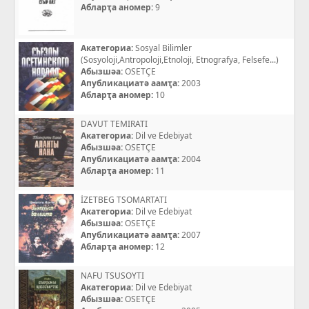
Абларҭа аномер:
9
Акатегориа:
Sosyal Bilimler
(Sosyoloji,Antropoloji,Etnoloji, Etnografya, Felsefe...)
Абызшәа:
OSETÇE
Апубликациатә аамҭа:
2003
Абларҭа аномер:
10
DAVUT TEMIRATI
Акатегориа:
Dil ve Edebiyat
Абызшәа:
OSETÇE
Апубликациатә аамҭа:
2004
Абларҭа аномер:
11
İZETBEG TSOMARTATI
Акатегориа:
Dil ve Edebiyat
Абызшәа:
OSETÇE
Апубликациатә аамҭа:
2007
Абларҭа аномер:
12
NAFU TSUSOYTI
Акатегориа:
Dil ve Edebiyat
Абызшәа:
OSETÇE