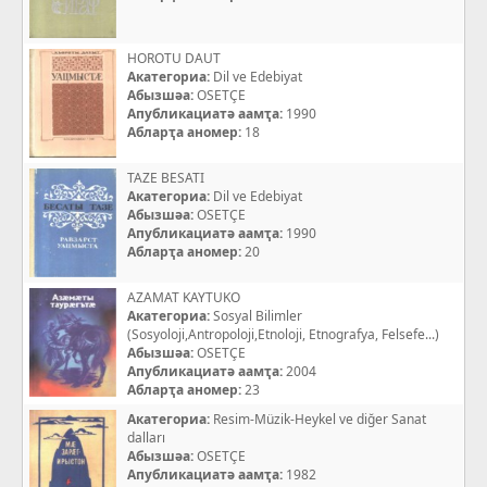
HOROTU DAUT
Акатегориа:
Dil ve Edebiyat
Абызшәа:
OSETÇE
Апубликациатә аамҭа:
1990
Абларҭа аномер:
18
TAZE BESATI
Акатегориа:
Dil ve Edebiyat
Абызшәа:
OSETÇE
Апубликациатә аамҭа:
1990
Абларҭа аномер:
20
AZAMAT KAYTUKO
Акатегориа:
Sosyal Bilimler
(Sosyoloji,Antropoloji,Etnoloji, Etnografya, Felsefe...)
Абызшәа:
OSETÇE
Апубликациатә аамҭа:
2004
Абларҭа аномер:
23
Акатегориа:
Resim-Müzik-Heykel ve diğer Sanat
dalları
Абызшәа:
OSETÇE
Апубликациатә аамҭа:
1982