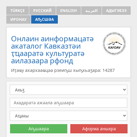
TÜRKÇE
РУССКИЙ
ENGLISH
العربية
АДЫГЭБЗЭ
ИРОНАУ
АҦСШӘА
Онлаин аинформацатә
aкаталог Кавказтәи
ҭҵааратә культуратә
аилазаара рфонд
Иҭаҩу ахархәаҩцәа рзеиҧш хыҧхьаӡара: 14287