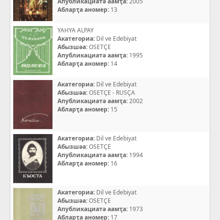
Апубликациатә аамҭа:
2005
Абларҭа аномер:
13
YAHYA ALPAY
Акатегориа:
Dil ve Edebiyat
Абызшәа:
OSETÇE
Апубликациатә аамҭа:
1995
Абларҭа аномер:
14
Акатегориа:
Dil ve Edebiyat
Абызшәа:
OSETÇE - RUSÇA
Апубликациатә аамҭа:
2002
Абларҭа аномер:
15
Акатегориа:
Dil ve Edebiyat
Абызшәа:
OSETÇE
Апубликациатә аамҭа:
1994
Абларҭа аномер:
16
Акатегориа:
Dil ve Edebiyat
Абызшәа:
OSETÇE
Апубликациатә аамҭа:
1973
Абларҭа аномер:
17