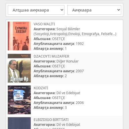
VASO MALİTI
Акатегориа:
Sosyal Bilimler
(Sosyoloji,Antropoloji,Etnoloji, Etnografya, Felsefe...)
Абызшәа:
OSETÇE
Апубликациатә аамҭа:
1992
Абларҭа аномер:
1
DZACOYTI MUZAFFER
Акатегориа:
Diğer Konular
Абызшәа:
OSETÇE
Апубликациатә аамҭа:
2007
Абларҭа аномер:
2
KODZATİ
Акатегориа:
Dil ve Edebiyat
Абызшәа:
OSETÇE
Апубликациатә аамҭа:
2006
Абларҭа аномер:
3
ELBIZDIGO BIRTTİATI
Акатегориа:
Dil ve Edebiyat