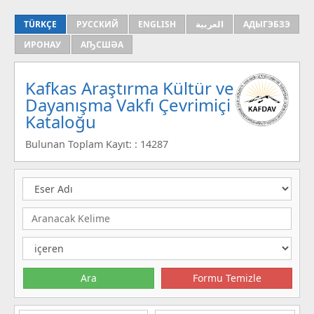
TÜRKÇE
РУССКИЙ
ENGLISH
العربية
АДЫГЭБЗЭ
ИРОНАУ
АҦСШӘА
Kafkas Araştırma Kültür ve
Dayanışma Vakfı Çevrimiçi
Kataloğu
Bulunan Toplam Kayıt: : 14287