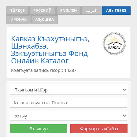
TÜRKÇE
РУССКИЙ
ENGLISH
العربية
АДЫГЭБЗЭ
ИРОНАУ
АҦСШӘА
Кавказ Къэхутэныгъэ,
Щэнхабзэ,
Зэкъуэтыныгъэ Фонд
Онлаин Каталог
Къэгъуэта запись псор:: 14287