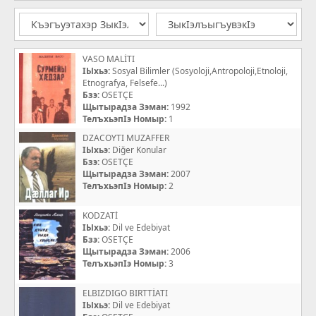
VASO MALİTI
IЫхьэ:
Sosyal Bilimler (Sosyoloji,Antropoloji,Etnoloji,
Etnografya, Felsefe...)
Бзэ:
OSETÇE
Щытырадза Зэман:
1992
ТелъхьэпIэ Номыр:
1
DZACOYTI MUZAFFER
IЫхьэ:
Diğer Konular
Бзэ:
OSETÇE
Щытырадза Зэман:
2007
ТелъхьэпIэ Номыр:
2
KODZATİ
IЫхьэ:
Dil ve Edebiyat
Бзэ:
OSETÇE
Щытырадза Зэман:
2006
ТелъхьэпIэ Номыр:
3
ELBIZDIGO BIRTTİATI
IЫхьэ:
Dil ve Edebiyat