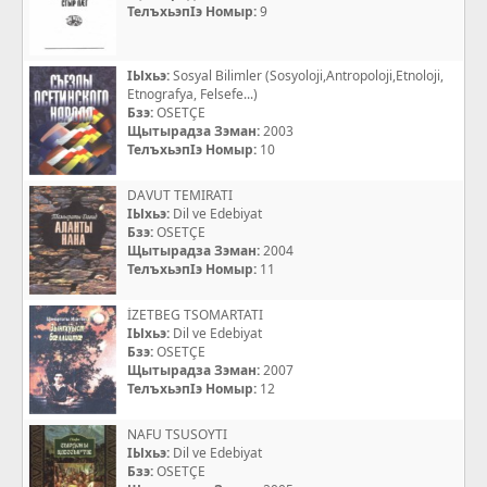
ТелъхьэпIэ Номыр:
9
IЫхьэ:
Sosyal Bilimler (Sosyoloji,Antropoloji,Etnoloji,
Etnografya, Felsefe...)
Бзэ:
OSETÇE
Щытырадза Зэман:
2003
ТелъхьэпIэ Номыр:
10
DAVUT TEMIRATI
IЫхьэ:
Dil ve Edebiyat
Бзэ:
OSETÇE
Щытырадза Зэман:
2004
ТелъхьэпIэ Номыр:
11
İZETBEG TSOMARTATI
IЫхьэ:
Dil ve Edebiyat
Бзэ:
OSETÇE
Щытырадза Зэман:
2007
ТелъхьэпIэ Номыр:
12
NAFU TSUSOYTI
IЫхьэ:
Dil ve Edebiyat
Бзэ:
OSETÇE