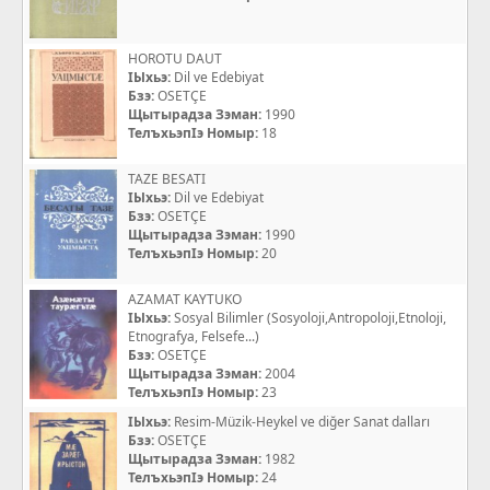
HOROTU DAUT
IЫхьэ:
Dil ve Edebiyat
Бзэ:
OSETÇE
Щытырадза Зэман:
1990
ТелъхьэпIэ Номыр:
18
TAZE BESATI
IЫхьэ:
Dil ve Edebiyat
Бзэ:
OSETÇE
Щытырадза Зэман:
1990
ТелъхьэпIэ Номыр:
20
AZAMAT KAYTUKO
IЫхьэ:
Sosyal Bilimler (Sosyoloji,Antropoloji,Etnoloji,
Etnografya, Felsefe...)
Бзэ:
OSETÇE
Щытырадза Зэман:
2004
ТелъхьэпIэ Номыр:
23
IЫхьэ:
Resim-Müzik-Heykel ve diğer Sanat dalları
Бзэ:
OSETÇE
Щытырадза Зэман:
1982
ТелъхьэпIэ Номыр:
24