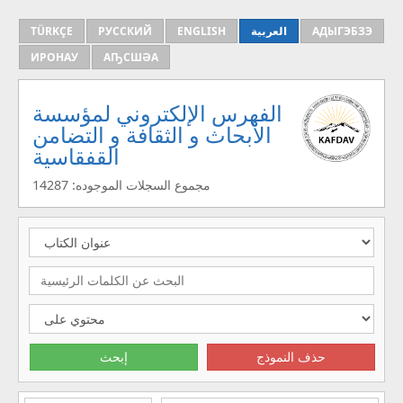
TÜRKÇE
РУССКИЙ
ENGLISH
العربية
АДЫГЭБЗЭ
ИРОНАУ
АҦСШӘА
الفهرس الإلكتروني لمؤسسة
الأبحاث و الثقافة و التضامن
القفقاسية
مجموع السجلات الموجوده: 14287