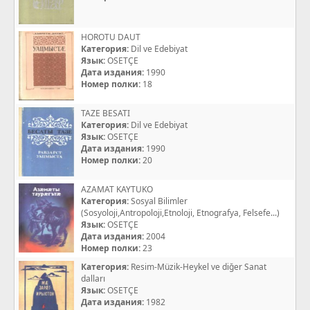
HOROTU DAUT
Категория:
Dil ve Edebiyat
Язык:
OSETÇE
Дата издания:
1990
Номер полки:
18
TAZE BESATI
Категория:
Dil ve Edebiyat
Язык:
OSETÇE
Дата издания:
1990
Номер полки:
20
AZAMAT KAYTUKO
Категория:
Sosyal Bilimler
(Sosyoloji,Antropoloji,Etnoloji, Etnografya, Felsefe...)
Язык:
OSETÇE
Дата издания:
2004
Номер полки:
23
Категория:
Resim-Müzik-Heykel ve diğer Sanat
dalları
Язык:
OSETÇE
Дата издания:
1982