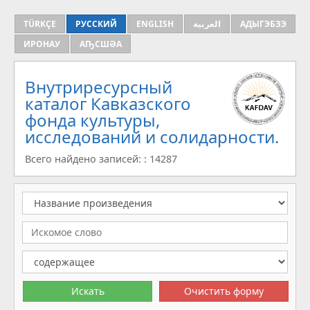
TÜRKÇE
РУССКИЙ
ENGLISH
العربية
АДЫГЭБЗЭ
ИРОНАУ
АҦСШӘА
Внутриресурсный
каталог Кавказского
фонда культуры,
исследований и солидарности.
Всего найдено записей: : 14287