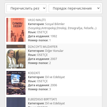
VASO MALİTI
Категория:
Sosyal Bilimler
(Sosyoloji,Antropoloji,Etnoloji, Etnografya, Felsefe...)
Язык:
OSETÇE
Дата издания:
1992
Номер полки:
1
DZACOYTI MUZAFFER
Категория:
Diğer Konular
Язык:
OSETÇE
Дата издания:
2007
Номер полки:
2
KODZATİ
Категория:
Dil ve Edebiyat
Язык:
OSETÇE
Дата издания:
2006
Номер полки:
3
ELBIZDIGO BIRTTİATI
Категория:
Dil ve Edebiyat