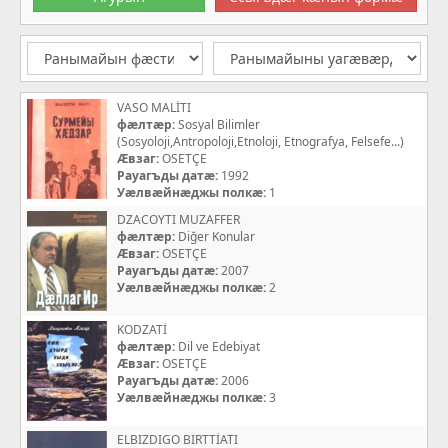
VASO MALİTI
фæлтæр:
Sosyal Bilimler
(Sosyoloji,Antropoloji,Etnoloji, Etnografya, Felsefe...)
Æвзаг:
OSETÇE
Рауагъды датæ:
1992
Уæлвæйнæджы полкæ:
1
DZACOYTI MUZAFFER
фæлтæр:
Diğer Konular
Æвзаг:
OSETÇE
Рауагъды датæ:
2007
Уæлвæйнæджы полкæ:
2
KODZATİ
фæлтæр:
Dil ve Edebiyat
Æвзаг:
OSETÇE
Рауагъды датæ:
2006
Уæлвæйнæджы полкæ:
3
ELBIZDIGO BIRTTİATI