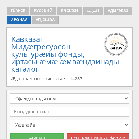
TÜRKÇE
РУССКИЙ
ENGLISH
العربية
АДЫГЭБЗЭ
ИРОНАУ
АҦСШӘА
Кавказаг
Мидæгресурсон
культурæйы фонды,
иртасы æмæ æмвæндзинады
каталог
Æдæппæт ныффыстытае: : 14287