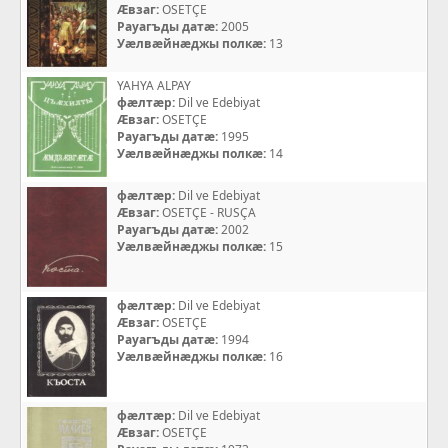
Æвзаг:
OSETÇE
Рауагъды датæ:
2005
Уæлвæйнæджы полкæ:
13
YAHYA ALPAY
фæлтæр:
Dil ve Edebiyat
Æвзаг:
OSETÇE
Рауагъды датæ:
1995
Уæлвæйнæджы полкæ:
14
фæлтæр:
Dil ve Edebiyat
Æвзаг:
OSETÇE - RUSÇA
Рауагъды датæ:
2002
Уæлвæйнæджы полкæ:
15
фæлтæр:
Dil ve Edebiyat
Æвзаг:
OSETÇE
Рауагъды датæ:
1994
Уæлвæйнæджы полкæ:
16
фæлтæр:
Dil ve Edebiyat
Æвзаг:
OSETÇE