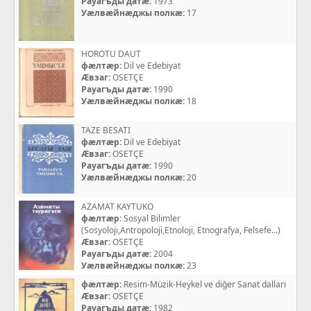
Рауагъды датæ:
1973
Уæлвæйнæджы полкæ:
17
HOROTU DAUT
фæлтæр:
Dil ve Edebiyat
Æвзаг:
OSETÇE
Рауагъды датæ:
1990
Уæлвæйнæджы полкæ:
18
TAZE BESATI
фæлтæр:
Dil ve Edebiyat
Æвзаг:
OSETÇE
Рауагъды датæ:
1990
Уæлвæйнæджы полкæ:
20
AZAMAT KAYTUKO
фæлтæр:
Sosyal Bilimler
(Sosyoloji,Antropoloji,Etnoloji, Etnografya, Felsefe...)
Æвзаг:
OSETÇE
Рауагъды датæ:
2004
Уæлвæйнæджы полкæ:
23
фæлтæр:
Resim-Müzik-Heykel ve diğer Sanat dalları
Æвзаг:
OSETÇE
Рауагъды датæ:
1982