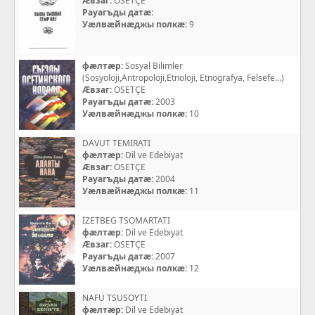
Æвзаг:
OSETÇE
Рауагъды датæ:
Уæлвæйнæджы полкæ:
9
фæлтæр:
Sosyal Bilimler
(Sosyoloji,Antropoloji,Etnoloji, Etnografya, Felsefe...)
Æвзаг:
OSETÇE
Рауагъды датæ:
2003
Уæлвæйнæджы полкæ:
10
DAVUT TEMIRATI
фæлтæр:
Dil ve Edebiyat
Æвзаг:
OSETÇE
Рауагъды датæ:
2004
Уæлвæйнæджы полкæ:
11
İZETBEG TSOMARTATI
фæлтæр:
Dil ve Edebiyat
Æвзаг:
OSETÇE
Рауагъды датæ:
2007
Уæлвæйнæджы полкæ:
12
NAFU TSUSOYTI
фæлтæр:
Dil ve Edebiyat