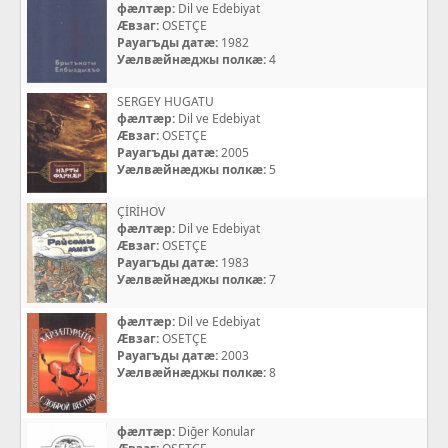
фæлтæр:
Dil ve Edebiyat
Æвзаг:
OSETÇE
Рауагъды датæ:
1982
Уæлвæйнæджы полкæ:
4
SERGEY HUGATU
фæлтæр:
Dil ve Edebiyat
Æвзаг:
OSETÇE
Рауагъды датæ:
2005
Уæлвæйнæджы полкæ:
5
ÇİRİHOV
фæлтæр:
Dil ve Edebiyat
Æвзаг:
OSETÇE
Рауагъды датæ:
1983
Уæлвæйнæджы полкæ:
7
фæлтæр:
Dil ve Edebiyat
Æвзаг:
OSETÇE
Рауагъды датæ:
2003
Уæлвæйнæджы полкæ:
8
фæлтæр:
Diğer Konular