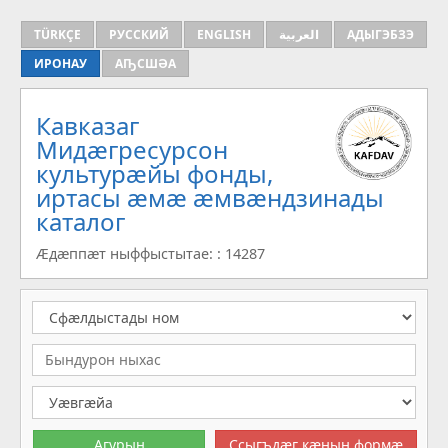
TÜRKÇE
РУССКИЙ
ENGLISH
العربية
АДЫГЭБЗЭ
ИРОНАУ
АҦСШӘА
Кавказаг
Мидæгресурсон
культурæйы фонды,
иртасы æмæ æмвæндзинады
каталог
Æдæппæт ныффыстытае: : 14287