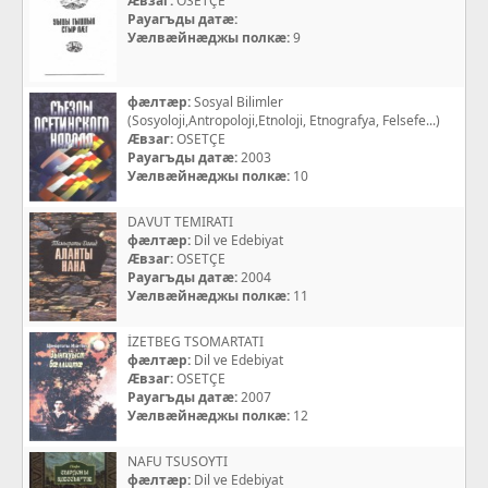
Æвзаг:
OSETÇE
Рауагъды датæ:
Уæлвæйнæджы полкæ:
9
фæлтæр:
Sosyal Bilimler
(Sosyoloji,Antropoloji,Etnoloji, Etnografya, Felsefe...)
Æвзаг:
OSETÇE
Рауагъды датæ:
2003
Уæлвæйнæджы полкæ:
10
DAVUT TEMIRATI
фæлтæр:
Dil ve Edebiyat
Æвзаг:
OSETÇE
Рауагъды датæ:
2004
Уæлвæйнæджы полкæ:
11
İZETBEG TSOMARTATI
фæлтæр:
Dil ve Edebiyat
Æвзаг:
OSETÇE
Рауагъды датæ:
2007
Уæлвæйнæджы полкæ:
12
NAFU TSUSOYTI
фæлтæр:
Dil ve Edebiyat