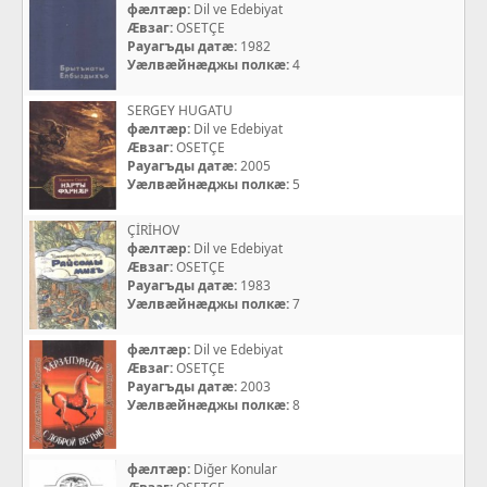
фæлтæр:
Dil ve Edebiyat
Æвзаг:
OSETÇE
Рауагъды датæ:
1982
Уæлвæйнæджы полкæ:
4
SERGEY HUGATU
фæлтæр:
Dil ve Edebiyat
Æвзаг:
OSETÇE
Рауагъды датæ:
2005
Уæлвæйнæджы полкæ:
5
ÇİRİHOV
фæлтæр:
Dil ve Edebiyat
Æвзаг:
OSETÇE
Рауагъды датæ:
1983
Уæлвæйнæджы полкæ:
7
фæлтæр:
Dil ve Edebiyat
Æвзаг:
OSETÇE
Рауагъды датæ:
2003
Уæлвæйнæджы полкæ:
8
фæлтæр:
Diğer Konular