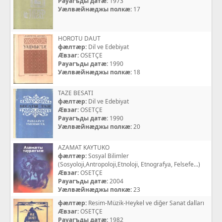
Рауагъды датæ:
1973
Уæлвæйнæджы полкæ:
17
HOROTU DAUT
фæлтæр:
Dil ve Edebiyat
Æвзаг:
OSETÇE
Рауагъды датæ:
1990
Уæлвæйнæджы полкæ:
18
TAZE BESATI
фæлтæр:
Dil ve Edebiyat
Æвзаг:
OSETÇE
Рауагъды датæ:
1990
Уæлвæйнæджы полкæ:
20
AZAMAT KAYTUKO
фæлтæр:
Sosyal Bilimler
(Sosyoloji,Antropoloji,Etnoloji, Etnografya, Felsefe...)
Æвзаг:
OSETÇE
Рауагъды датæ:
2004
Уæлвæйнæджы полкæ:
23
фæлтæр:
Resim-Müzik-Heykel ve diğer Sanat dalları
Æвзаг:
OSETÇE
Рауагъды датæ:
1982