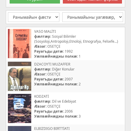
VASO MALİTI
фæлтæр:
Sosyal Bilimler
(Sosyoloji,Antropoloji,Etnoloji, Etnografya, Felsefe...)
Æвзаг:
OSETÇE
Рауагъды датæ:
1992
Уæлвæйнæджы полкæ:
1
DZACOYTI MUZAFFER
фæлтæр:
Diğer Konular
Æвзаг:
OSETÇE
Рауагъды датæ:
2007
Уæлвæйнæджы полкæ:
2
KODZATİ
фæлтæр:
Dil ve Edebiyat
Æвзаг:
OSETÇE
Рауагъды датæ:
2006
Уæлвæйнæджы полкæ:
3
ELBIZDIGO BIRTTİATI