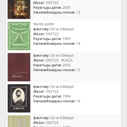
Æвзаг:
OSETÇE
Рауагъды датæ:
2005
Уæлвæйнæджы полкæ:
13
YAHYA ALPAY
фæлтæр:
Dil ve Edebiyat
Æвзаг:
OSETÇE
Рауагъды датæ:
1995
Уæлвæйнæджы полкæ:
14
фæлтæр:
Dil ve Edebiyat
Æвзаг:
OSETÇE - RUSÇA
Рауагъды датæ:
2002
Уæлвæйнæджы полкæ:
15
фæлтæр:
Dil ve Edebiyat
Æвзаг:
OSETÇE
Рауагъды датæ:
1994
Уæлвæйнæджы полкæ:
16
фæлтæр:
Dil ve Edebiyat
Æвзаг:
OSETÇE