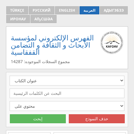
TÜRKÇE
РУССКИЙ
ENGLISH
العربية
АДЫГЭБЗЭ
ИРОНАУ
АҦСШӘА
الفهرس الإلكتروني لمؤسسة
الأبحاث و الثقافة و التضامن
القفقاسية
مجموع السجلات الموجوده: 14287