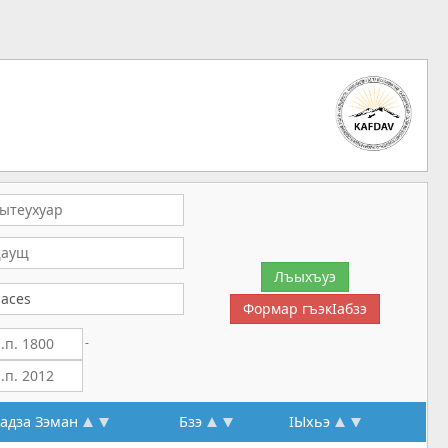
-
дза Зэман
Бзэ
IЫхьэ