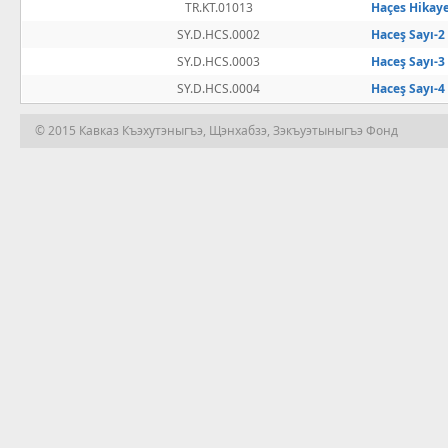
TR.KT.01013
Haçes Hikaye
SY.D.HCS.0002
Haceş Sayı-2
SY.D.HCS.0003
Haceş Sayı-3
SY.D.HCS.0004
Haceş Sayı-4
© 2015 Кавказ Къэхутэныгъэ, Щэнхабзэ, Зэкъуэтыныгъэ Фонд