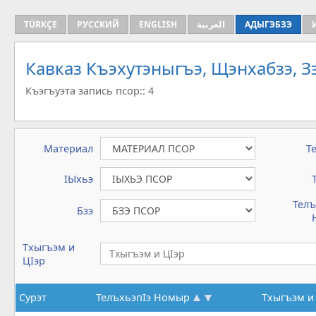
TÜRKÇE
РУССКИЙ
ENGLISH
العربية
АДЫГЭБЗЭ
Кавказ Къэхутэныгъэ, Щэнхабзэ, 
Къэгъуэта запись псор:: 4
Материал
Т
IЫхьэ
Телъ
Бзэ
Тхыгъэм и
ЦIэр
Сурэт
ТелъхьэпIэ Номыр
Тхыгъэм и