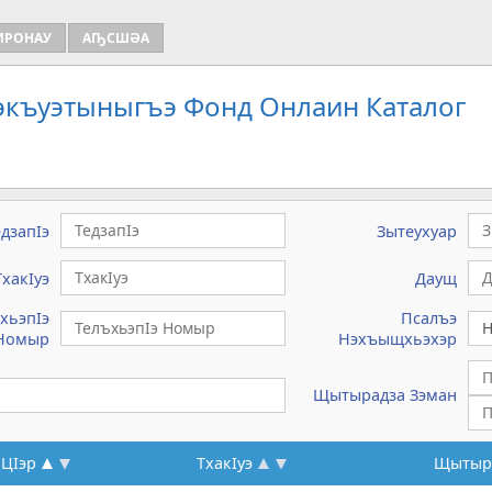
ИРОНАУ
АҦСШӘА
Зэкъуэтыныгъэ Фонд Онлаин Каталог
едзапIэ
Зытеухуар
ТхакIуэ
Даущ
хьэпIэ
Псалъэ
Номыр
Нэхъыщхьэхэр
Щытырадза Зэман
 ЦIэр
ТхакIуэ
Щытыра