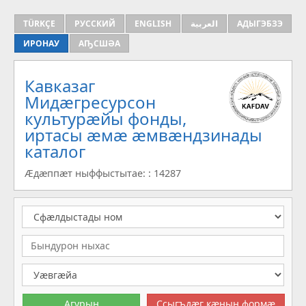
TÜRKÇE
РУССКИЙ
ENGLISH
العربية
АДЫГЭБЗЭ
ИРОНАУ
АҦСШӘА
Кавказаг
Мидæгресурсон
культурæйы фонды,
иртасы æмæ æмвæндзинады
каталог
Æдæппæт ныффыстытае: : 14287