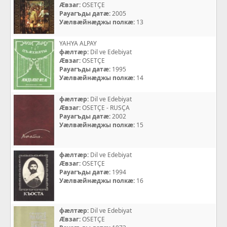
Æвзаг:
OSETÇE
Рауагъды датæ:
2005
Уæлвæйнæджы полкæ:
13
YAHYA ALPAY
фæлтæр:
Dil ve Edebiyat
Æвзаг:
OSETÇE
Рауагъды датæ:
1995
Уæлвæйнæджы полкæ:
14
фæлтæр:
Dil ve Edebiyat
Æвзаг:
OSETÇE - RUSÇA
Рауагъды датæ:
2002
Уæлвæйнæджы полкæ:
15
фæлтæр:
Dil ve Edebiyat
Æвзаг:
OSETÇE
Рауагъды датæ:
1994
Уæлвæйнæджы полкæ:
16
фæлтæр:
Dil ve Edebiyat
Æвзаг:
OSETÇE