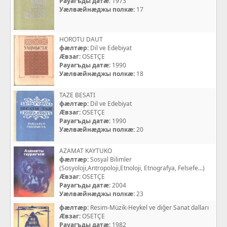
Рауагъды датæ:
1973
Уæлвæйнæджы полкæ:
17
HOROTU DAUT
фæлтæр:
Dil ve Edebiyat
Æвзаг:
OSETÇE
Рауагъды датæ:
1990
Уæлвæйнæджы полкæ:
18
TAZE BESATI
фæлтæр:
Dil ve Edebiyat
Æвзаг:
OSETÇE
Рауагъды датæ:
1990
Уæлвæйнæджы полкæ:
20
AZAMAT KAYTUKO
фæлтæр:
Sosyal Bilimler
(Sosyoloji,Antropoloji,Etnoloji, Etnografya, Felsefe...)
Æвзаг:
OSETÇE
Рауагъды датæ:
2004
Уæлвæйнæджы полкæ:
23
фæлтæр:
Resim-Müzik-Heykel ve diğer Sanat dalları
Æвзаг:
OSETÇE
Рауагъды датæ:
1982