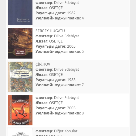
фæлтæр:
Dil ve Edebiyat
Æвзаг:
OSETÇE
Рауагъды датæ:
1982
Уæлвæйнæджы полкæ:
4
SERGEY HUGATU
фæлтæр:
Dil ve Edebiyat
Æвзаг:
OSETÇE
Рауагъды датæ:
2005
Уæлвæйнæджы полкæ:
5
ÇİRİHOV
фæлтæр:
Dil ve Edebiyat
Æвзаг:
OSETÇE
Рауагъды датæ:
1983
Уæлвæйнæджы полкæ:
7
фæлтæр:
Dil ve Edebiyat
Æвзаг:
OSETÇE
Рауагъды датæ:
2003
Уæлвæйнæджы полкæ:
8
фæлтæр:
Diğer Konular