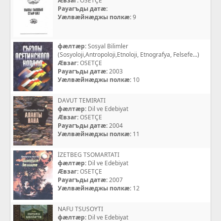
Æвзаг:
OSETÇE
Рауагъды датæ:
Уæлвæйнæджы полкæ:
9
фæлтæр:
Sosyal Bilimler
(Sosyoloji,Antropoloji,Etnoloji, Etnografya, Felsefe...)
Æвзаг:
OSETÇE
Рауагъды датæ:
2003
Уæлвæйнæджы полкæ:
10
DAVUT TEMIRATI
фæлтæр:
Dil ve Edebiyat
Æвзаг:
OSETÇE
Рауагъды датæ:
2004
Уæлвæйнæджы полкæ:
11
İZETBEG TSOMARTATI
фæлтæр:
Dil ve Edebiyat
Æвзаг:
OSETÇE
Рауагъды датæ:
2007
Уæлвæйнæджы полкæ:
12
NAFU TSUSOYTI
фæлтæр:
Dil ve Edebiyat