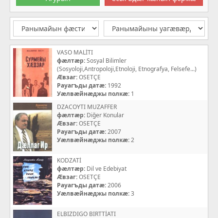
VASO MALİTI
фæлтæр:
Sosyal Bilimler
(Sosyoloji,Antropoloji,Etnoloji, Etnografya, Felsefe...)
Æвзаг:
OSETÇE
Рауагъды датæ:
1992
Уæлвæйнæджы полкæ:
1
DZACOYTI MUZAFFER
фæлтæр:
Diğer Konular
Æвзаг:
OSETÇE
Рауагъды датæ:
2007
Уæлвæйнæджы полкæ:
2
KODZATİ
фæлтæр:
Dil ve Edebiyat
Æвзаг:
OSETÇE
Рауагъды датæ:
2006
Уæлвæйнæджы полкæ:
3
ELBIZDIGO BIRTTİATI