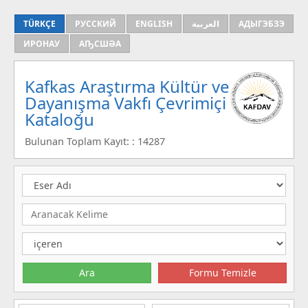
TÜRKÇE
РУССКИЙ
ENGLISH
العربية
АДЫГЭБЗЭ
ИРОНАУ
АҦСШӘА
Kafkas Araştırma Kültür ve
Dayanışma Vakfı Çevrimiçi
Kataloğu
Bulunan Toplam Kayıt: : 14287