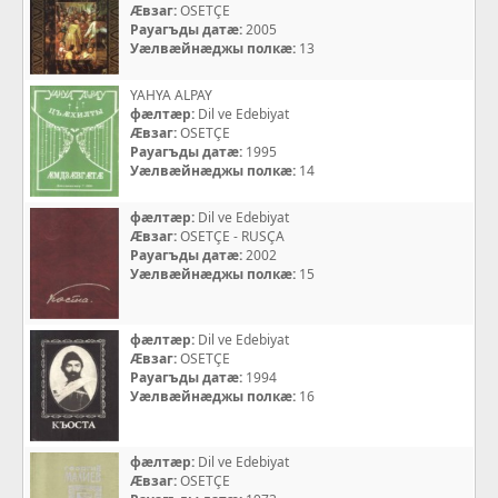
Æвзаг:
OSETÇE
Рауагъды датæ:
2005
Уæлвæйнæджы полкæ:
13
YAHYA ALPAY
фæлтæр:
Dil ve Edebiyat
Æвзаг:
OSETÇE
Рауагъды датæ:
1995
Уæлвæйнæджы полкæ:
14
фæлтæр:
Dil ve Edebiyat
Æвзаг:
OSETÇE - RUSÇA
Рауагъды датæ:
2002
Уæлвæйнæджы полкæ:
15
фæлтæр:
Dil ve Edebiyat
Æвзаг:
OSETÇE
Рауагъды датæ:
1994
Уæлвæйнæджы полкæ:
16
фæлтæр:
Dil ve Edebiyat
Æвзаг:
OSETÇE