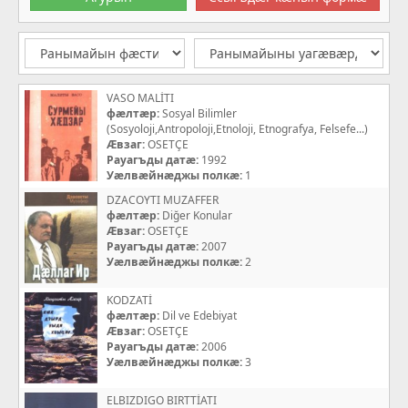
VASO MALİTI
фæлтæр:
Sosyal Bilimler
(Sosyoloji,Antropoloji,Etnoloji, Etnografya, Felsefe...)
Æвзаг:
OSETÇE
Рауагъды датæ:
1992
Уæлвæйнæджы полкæ:
1
DZACOYTI MUZAFFER
фæлтæр:
Diğer Konular
Æвзаг:
OSETÇE
Рауагъды датæ:
2007
Уæлвæйнæджы полкæ:
2
KODZATİ
фæлтæр:
Dil ve Edebiyat
Æвзаг:
OSETÇE
Рауагъды датæ:
2006
Уæлвæйнæджы полкæ:
3
ELBIZDIGO BIRTTİATI