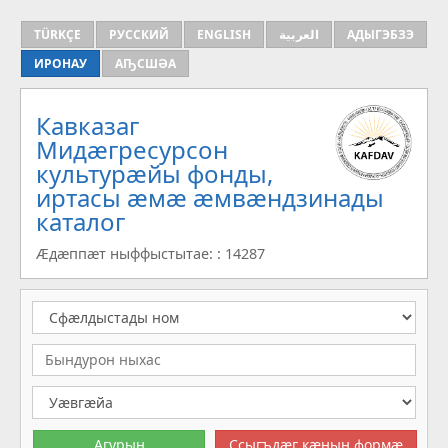
TÜRKÇE
РУССКИЙ
ENGLISH
العربية
АДЫГЭБЗЭ
ИРОНАУ
АҦСШӘА
Кавказаг
Мидæгресурсон
культурæйы фонды,
иртасы æмæ æмвæндзинады
каталог
Æдæппæт ныффыстытае: : 14287