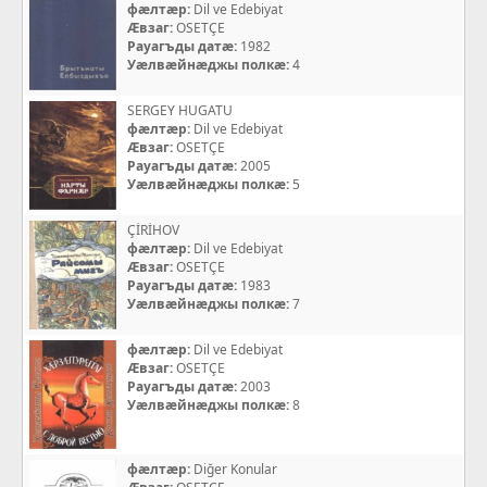
фæлтæр:
Dil ve Edebiyat
Æвзаг:
OSETÇE
Рауагъды датæ:
1982
Уæлвæйнæджы полкæ:
4
SERGEY HUGATU
фæлтæр:
Dil ve Edebiyat
Æвзаг:
OSETÇE
Рауагъды датæ:
2005
Уæлвæйнæджы полкæ:
5
ÇİRİHOV
фæлтæр:
Dil ve Edebiyat
Æвзаг:
OSETÇE
Рауагъды датæ:
1983
Уæлвæйнæджы полкæ:
7
фæлтæр:
Dil ve Edebiyat
Æвзаг:
OSETÇE
Рауагъды датæ:
2003
Уæлвæйнæджы полкæ:
8
фæлтæр:
Diğer Konular