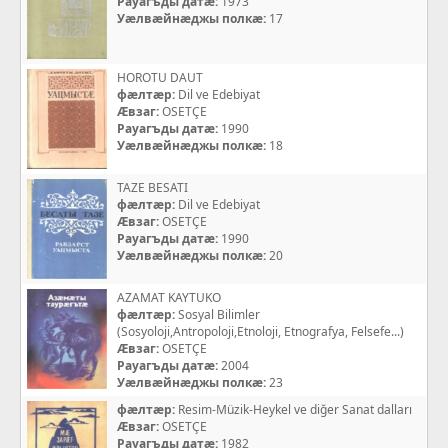
Рауагъды датæ:
1973
Уæлвæйнæджы полкæ:
17
HOROTU DAUT
фæлтæр:
Dil ve Edebiyat
Æвзаг:
OSETÇE
Рауагъды датæ:
1990
Уæлвæйнæджы полкæ:
18
TAZE BESATI
фæлтæр:
Dil ve Edebiyat
Æвзаг:
OSETÇE
Рауагъды датæ:
1990
Уæлвæйнæджы полкæ:
20
AZAMAT KAYTUKO
фæлтæр:
Sosyal Bilimler
(Sosyoloji,Antropoloji,Etnoloji, Etnografya, Felsefe...)
Æвзаг:
OSETÇE
Рауагъды датæ:
2004
Уæлвæйнæджы полкæ:
23
фæлтæр:
Resim-Müzik-Heykel ve diğer Sanat dalları
Æвзаг:
OSETÇE
Рауагъды датæ:
1982