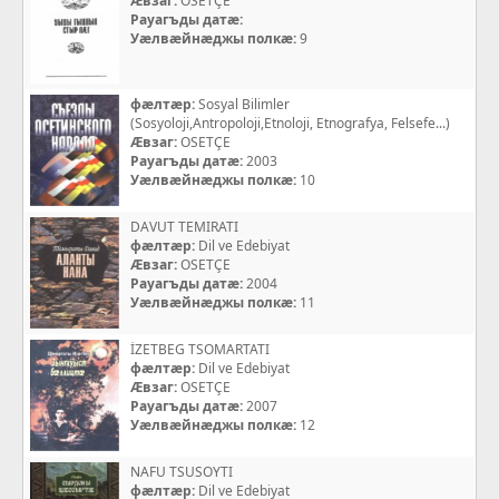
Æвзаг:
OSETÇE
Рауагъды датæ:
Уæлвæйнæджы полкæ:
9
фæлтæр:
Sosyal Bilimler
(Sosyoloji,Antropoloji,Etnoloji, Etnografya, Felsefe...)
Æвзаг:
OSETÇE
Рауагъды датæ:
2003
Уæлвæйнæджы полкæ:
10
DAVUT TEMIRATI
фæлтæр:
Dil ve Edebiyat
Æвзаг:
OSETÇE
Рауагъды датæ:
2004
Уæлвæйнæджы полкæ:
11
İZETBEG TSOMARTATI
фæлтæр:
Dil ve Edebiyat
Æвзаг:
OSETÇE
Рауагъды датæ:
2007
Уæлвæйнæджы полкæ:
12
NAFU TSUSOYTI
фæлтæр:
Dil ve Edebiyat