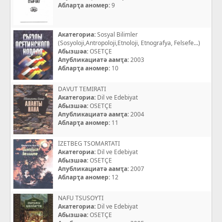
Абларҭа аномер:
9
Акатегориа:
Sosyal Bilimler
(Sosyoloji,Antropoloji,Etnoloji, Etnografya, Felsefe...)
Абызшәа:
OSETÇE
Апубликациатә аамҭа:
2003
Абларҭа аномер:
10
DAVUT TEMIRATI
Акатегориа:
Dil ve Edebiyat
Абызшәа:
OSETÇE
Апубликациатә аамҭа:
2004
Абларҭа аномер:
11
İZETBEG TSOMARTATI
Акатегориа:
Dil ve Edebiyat
Абызшәа:
OSETÇE
Апубликациатә аамҭа:
2007
Абларҭа аномер:
12
NAFU TSUSOYTI
Акатегориа:
Dil ve Edebiyat
Абызшәа:
OSETÇE