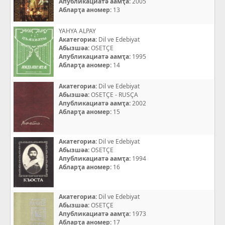
Апубликациатә аамҭа:
2005
Абларҭа аномер:
13
YAHYA ALPAY
Акатегориа:
Dil ve Edebiyat
Абызшәа:
OSETÇE
Апубликациатә аамҭа:
1995
Абларҭа аномер:
14
Акатегориа:
Dil ve Edebiyat
Абызшәа:
OSETÇE - RUSÇA
Апубликациатә аамҭа:
2002
Абларҭа аномер:
15
Акатегориа:
Dil ve Edebiyat
Абызшәа:
OSETÇE
Апубликациатә аамҭа:
1994
Абларҭа аномер:
16
Акатегориа:
Dil ve Edebiyat
Абызшәа:
OSETÇE
Апубликациатә аамҭа:
1973
Абларҭа аномер:
17