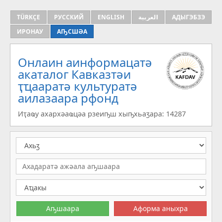
TÜRKÇE
РУССКИЙ
ENGLISH
العربية
АДЫГЭБЗЭ
ИРОНАУ
АҦСШӘА
Онлаин аинформацатә
aкаталог Кавказтәи
ҭҵааратә культуратә
аилазаара рфонд
Иҭаҩу ахархәаҩцәа рзеиҧш хыҧхьаӡара: 14287