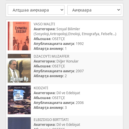
VASO MALİTI
Акатегориа:
Sosyal Bilimler
(Sosyoloji,Antropoloji,Etnoloji, Etnografya, Felsefe...)
Абызшәа:
OSETÇE
Апубликациатә аамҭа:
1992
Абларҭа аномер:
1
DZACOYTI MUZAFFER
Акатегориа:
Diğer Konular
Абызшәа:
OSETÇE
Апубликациатә аамҭа:
2007
Абларҭа аномер:
2
KODZATİ
Акатегориа:
Dil ve Edebiyat
Абызшәа:
OSETÇE
Апубликациатә аамҭа:
2006
Абларҭа аномер:
3
ELBIZDIGO BIRTTİATI
Акатегориа:
Dil ve Edebiyat