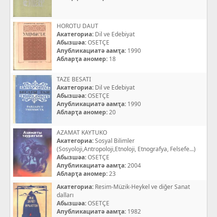
HOROTU DAUT
Акатегориа:
Dil ve Edebiyat
Абызшәа:
OSETÇE
Апубликациатә аамҭа:
1990
Абларҭа аномер:
18
TAZE BESATI
Акатегориа:
Dil ve Edebiyat
Абызшәа:
OSETÇE
Апубликациатә аамҭа:
1990
Абларҭа аномер:
20
AZAMAT KAYTUKO
Акатегориа:
Sosyal Bilimler
(Sosyoloji,Antropoloji,Etnoloji, Etnografya, Felsefe...)
Абызшәа:
OSETÇE
Апубликациатә аамҭа:
2004
Абларҭа аномер:
23
Акатегориа:
Resim-Müzik-Heykel ve diğer Sanat
dalları
Абызшәа:
OSETÇE
Апубликациатә аамҭа:
1982