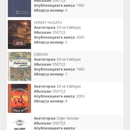
Абызшәа:
OSETÇE
Апубликациатә аамҭа:
1982
Абларҭа аномер:
4
SERGEY HUGATU
Акатегориа:
Dil ve Edebiyat
Абызшәа:
OSETÇE
Апубликациатә аамҭа:
2005
Абларҭа аномер:
5
ÇİRİHOV
Акатегориа:
Dil ve Edebiyat
Абызшәа:
OSETÇE
Апубликациатә аамҭа:
1983
Абларҭа аномер:
7
Акатегориа:
Dil ve Edebiyat
Абызшәа:
OSETÇE
Апубликациатә аамҭа:
2003
Абларҭа аномер:
8
Акатегориа:
Diğer Konular
Абызшәа:
OSETÇE
Апубликациатә аамҭа: