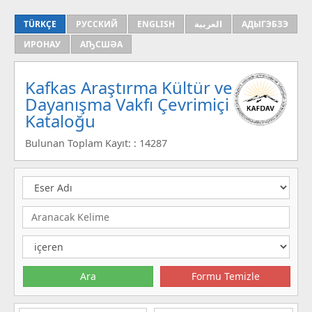
TÜRKÇE
РУССКИЙ
ENGLISH
العربية
АДЫГЭБЗЭ
ИРОНАУ
АҦСШӘА
Kafkas Araştırma Kültür ve
Dayanışma Vakfı Çevrimiçi
Kataloğu
Bulunan Toplam Kayıt: : 14287