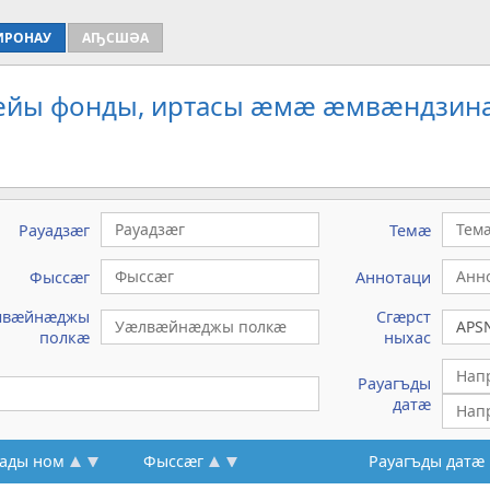
ИРОНАУ
АҦСШӘА
рæйы фонды, иртасы æмæ æмвæндзина
Рауадзæг
Темæ
Фыссæг
Аннотаци
лвæйнæджы
Сгæрст
полкæ
ныхас
Рауагъды
датæ
ады ном
Фыссæг
Рауагъды датæ