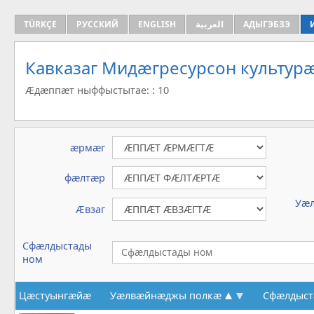
TÜRKÇE
РУССКИЙ
ENGLISH
العربية
АДЫГЭБЗЭ
Кавказаг Мидæгресурсон культу
Æдæппæт ныффыстытае: : 10
æрмæг
фæлтæр
Уæ
Æвзаг
Сфæлдыстады
ном
Цæстуынгæйæ
Уæлвæйнæджы полкæ
Сфæлдыст