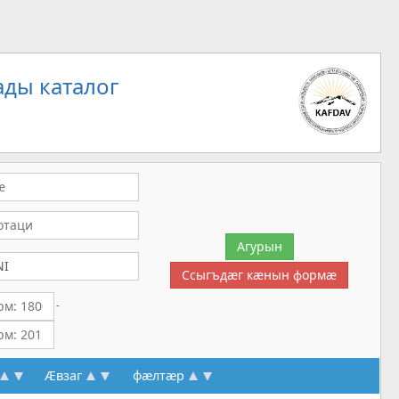
ды каталог
-
Æвзаг
фæлтæр