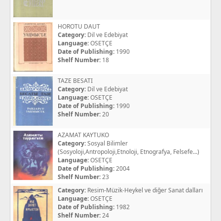
HOROTU DAUT
Category:
Dil ve Edebiyat
Language:
OSETÇE
Date of Publishing:
1990
Shelf Number:
18
TAZE BESATI
Category:
Dil ve Edebiyat
Language:
OSETÇE
Date of Publishing:
1990
Shelf Number:
20
AZAMAT KAYTUKO
Category:
Sosyal Bilimler
(Sosyoloji,Antropoloji,Etnoloji, Etnografya, Felsefe...)
Language:
OSETÇE
Date of Publishing:
2004
Shelf Number:
23
Category:
Resim-Müzik-Heykel ve diğer Sanat dalları
Language:
OSETÇE
Date of Publishing:
1982
Shelf Number:
24