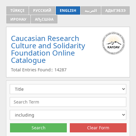
TÜRKÇE
РУССКИЙ
ENGLISH
العربية
АДЫГЭБЗЭ
ИРОНАУ
АҦСШӘА
Caucasian Research
Culture and Solidarity
Foundation Online
Catalogue
Total Entries Found:: 14287