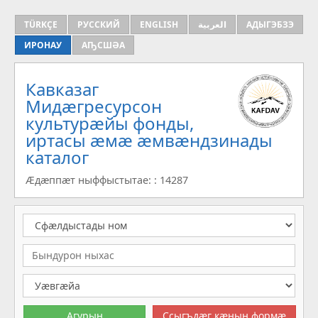
TÜRKÇE
РУССКИЙ
ENGLISH
العربية
АДЫГЭБЗЭ
ИРОНАУ
АҦСШӘА
Кавказаг
Мидæгресурсон
культурæйы фонды,
иртасы æмæ æмвæндзинады
каталог
Æдæппæт ныффыстытае: : 14287