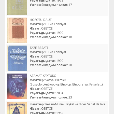
Рауагъды датæ:
1973
Уæлвæйнæджы полкæ:
17
HOROTU DAUT
фæлтæр:
Dil ve Edebiyat
Æвзаг:
OSETÇE
Рауагъды датæ:
1990
Уæлвæйнæджы полкæ:
18
TAZE BESATI
фæлтæр:
Dil ve Edebiyat
Æвзаг:
OSETÇE
Рауагъды датæ:
1990
Уæлвæйнæджы полкæ:
20
AZAMAT KAYTUKO
фæлтæр:
Sosyal Bilimler
(Sosyoloji,Antropoloji,Etnoloji, Etnografya, Felsefe...)
Æвзаг:
OSETÇE
Рауагъды датæ:
2004
Уæлвæйнæджы полкæ:
23
фæлтæр:
Resim-Müzik-Heykel ve diğer Sanat dalları
Æвзаг:
OSETÇE
Рауагъды датæ:
1982