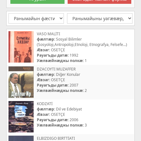
VASO MALİTI
фæлтæр:
Sosyal Bilimler
(Sosyoloji,Antropoloji,Etnoloji, Etnografya, Felsefe...)
Æвзаг:
OSETÇE
Рауагъды датæ:
1992
Уæлвæйнæджы полкæ:
1
DZACOYTI MUZAFFER
фæлтæр:
Diğer Konular
Æвзаг:
OSETÇE
Рауагъды датæ:
2007
Уæлвæйнæджы полкæ:
2
KODZATİ
фæлтæр:
Dil ve Edebiyat
Æвзаг:
OSETÇE
Рауагъды датæ:
2006
Уæлвæйнæджы полкæ:
3
ELBIZDIGO BIRTTİATI