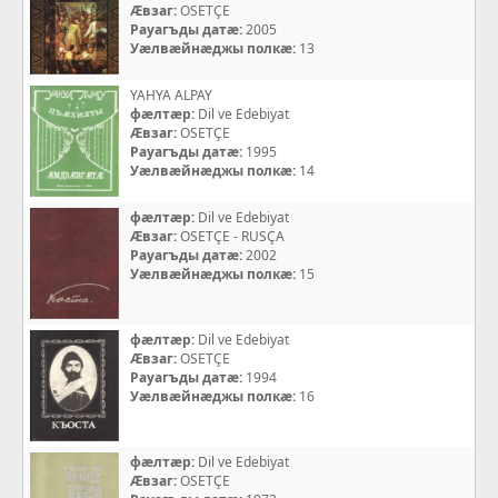
Æвзаг:
OSETÇE
Рауагъды датæ:
2005
Уæлвæйнæджы полкæ:
13
YAHYA ALPAY
фæлтæр:
Dil ve Edebiyat
Æвзаг:
OSETÇE
Рауагъды датæ:
1995
Уæлвæйнæджы полкæ:
14
фæлтæр:
Dil ve Edebiyat
Æвзаг:
OSETÇE - RUSÇA
Рауагъды датæ:
2002
Уæлвæйнæджы полкæ:
15
фæлтæр:
Dil ve Edebiyat
Æвзаг:
OSETÇE
Рауагъды датæ:
1994
Уæлвæйнæджы полкæ:
16
фæлтæр:
Dil ve Edebiyat
Æвзаг:
OSETÇE