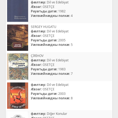
фæлтæр:
Dil ve Edebiyat
Æвзаг:
OSETÇE
Рауагъды датæ:
1982
Уæлвæйнæджы полкæ:
4
SERGEY HUGATU
фæлтæр:
Dil ve Edebiyat
Æвзаг:
OSETÇE
Рауагъды датæ:
2005
Уæлвæйнæджы полкæ:
5
ÇİRİHOV
фæлтæр:
Dil ve Edebiyat
Æвзаг:
OSETÇE
Рауагъды датæ:
1983
Уæлвæйнæджы полкæ:
7
фæлтæр:
Dil ve Edebiyat
Æвзаг:
OSETÇE
Рауагъды датæ:
2003
Уæлвæйнæджы полкæ:
8
фæлтæр:
Diğer Konular