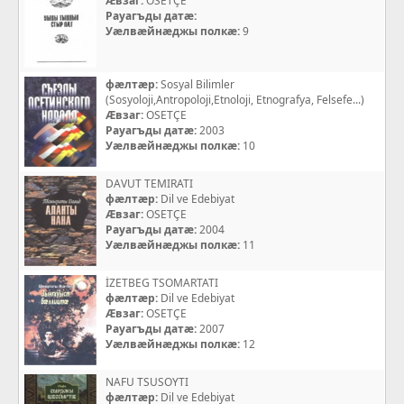
Æвзаг:
OSETÇE
Рауагъды датæ:
Уæлвæйнæджы полкæ:
9
фæлтæр:
Sosyal Bilimler
(Sosyoloji,Antropoloji,Etnoloji, Etnografya, Felsefe...)
Æвзаг:
OSETÇE
Рауагъды датæ:
2003
Уæлвæйнæджы полкæ:
10
DAVUT TEMIRATI
фæлтæр:
Dil ve Edebiyat
Æвзаг:
OSETÇE
Рауагъды датæ:
2004
Уæлвæйнæджы полкæ:
11
İZETBEG TSOMARTATI
фæлтæр:
Dil ve Edebiyat
Æвзаг:
OSETÇE
Рауагъды датæ:
2007
Уæлвæйнæджы полкæ:
12
NAFU TSUSOYTI
фæлтæр:
Dil ve Edebiyat