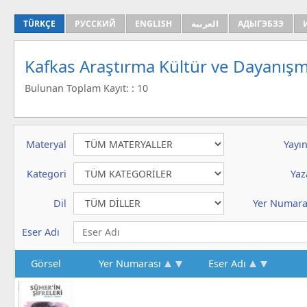
TÜRKÇE
РУССКИЙ
ENGLISH
العربية
АДЫГЭБЗЭ
Kafkas Araştırma Kültür ve Dayanışm
Bulunan Toplam Kayıt: : 10
Materyal
Yayın
Kategori
Yaz
Dil
Yer Numara
Eser Adı
Görsel
Yer Numarası
Eser Adı