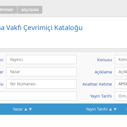
ИРОНАУ
АҦСШӘА
a Vakfı Çevrimiçi Kataloğu
cı
Konusu
ar
Açıklama
sı
Anahtar Kelime
Yayın Tarihi
Yazar
Yayın Tarihi