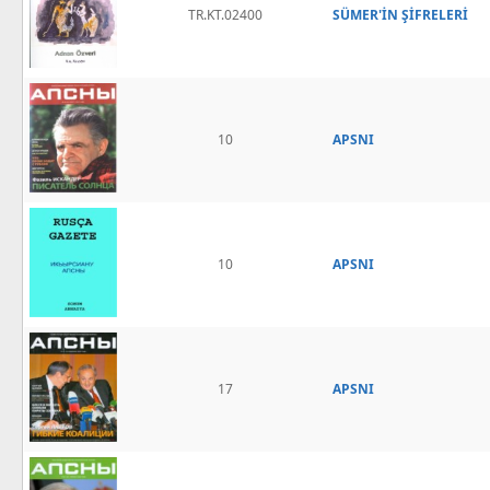
TR.KT.02400
SÜMER'İN ŞİFRELERİ
10
APSNI
10
APSNI
17
APSNI