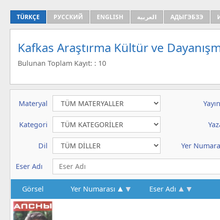
TÜRKÇE
РУССКИЙ
ENGLISH
العربية
АДЫГЭБЗЭ
Kafkas Araştırma Kültür ve Dayanışm
Bulunan Toplam Kayıt: : 10
Materyal
Yayın
Kategori
Yaz
Dil
Yer Numara
Eser Adı
Görsel
Yer Numarası
Eser Adı