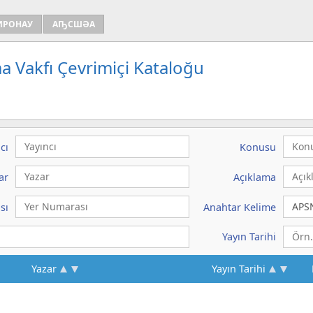
ИРОНАУ
АҦСШӘА
a Vakfı Çevrimiçi Kataloğu
cı
Konusu
ar
Açıklama
sı
Anahtar Kelime
Yayın Tarihi
Yazar
Yayın Tarihi