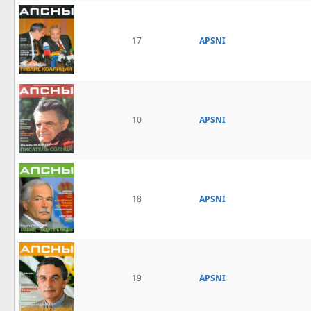
17
APSNI
10
APSNI
18
APSNI
19
APSNI