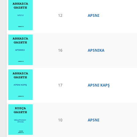
12
APSNI
16
APSNIKA
17
APSNI KAPŞ
10
APSNI