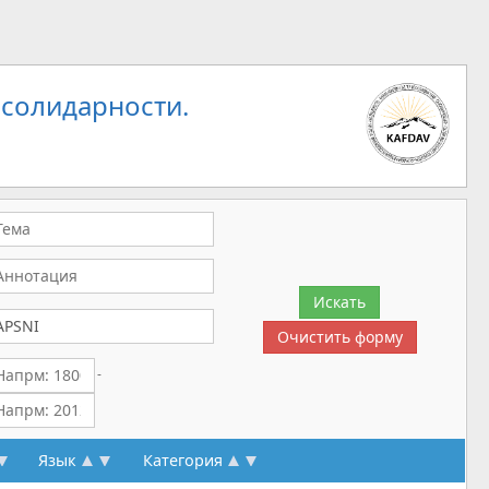
 солидарности.
-
Язык
Категория