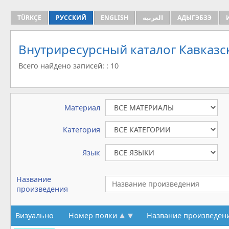
TÜRKÇE
РУССКИЙ
ENGLISH
العربية
АДЫГЭБЗЭ
Внутриресурсный каталог Кавказс
Всего найдено записей: : 10
Материал
Категория
Язык
Название
произведения
Визуально
Номер полки
Название произведен