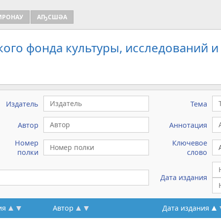
ИРОНАУ
АҦСШӘА
кого фонда культуры, исследований и
Издатель
Тема
Автор
Аннотация
Номер
Ключевое
полки
слово
Дата издания
ия
Автор
Дата издания