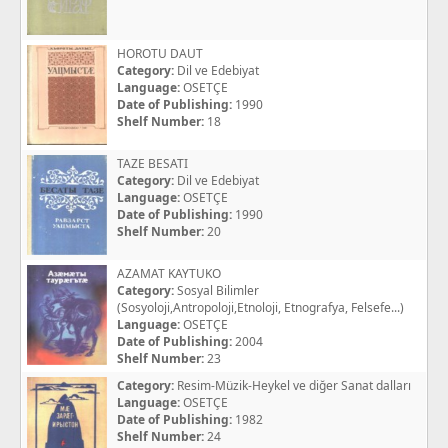
HOROTU DAUT
Category:
Dil ve Edebiyat
Language:
OSETÇE
Date of Publishing:
1990
Shelf Number:
18
TAZE BESATI
Category:
Dil ve Edebiyat
Language:
OSETÇE
Date of Publishing:
1990
Shelf Number:
20
AZAMAT KAYTUKO
Category:
Sosyal Bilimler
(Sosyoloji,Antropoloji,Etnoloji, Etnografya, Felsefe...)
Language:
OSETÇE
Date of Publishing:
2004
Shelf Number:
23
Category:
Resim-Müzik-Heykel ve diğer Sanat dalları
Language:
OSETÇE
Date of Publishing:
1982
Shelf Number:
24