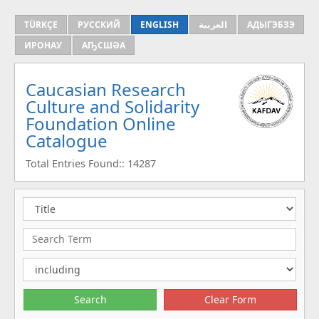
TÜRKÇE
РУССКИЙ
ENGLISH
العربية
АДЫГЭБЗЭ
ИРОНАУ
АҦСШӘА
Caucasian Research
Culture and Solidarity
Foundation Online
Catalogue
Total Entries Found:: 14287