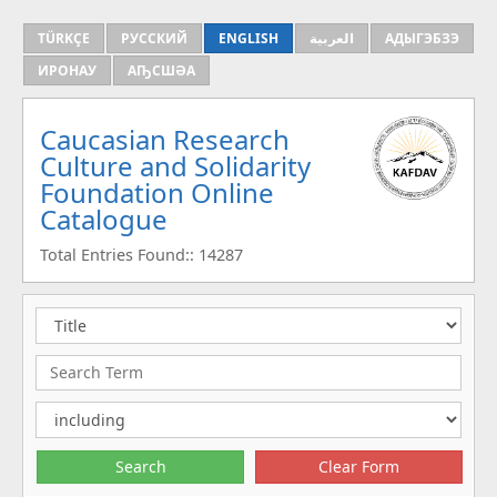
TÜRKÇE
РУССКИЙ
ENGLISH
العربية
АДЫГЭБЗЭ
ИРОНАУ
АҦСШӘА
Caucasian Research
Culture and Solidarity
Foundation Online
Catalogue
Total Entries Found:: 14287