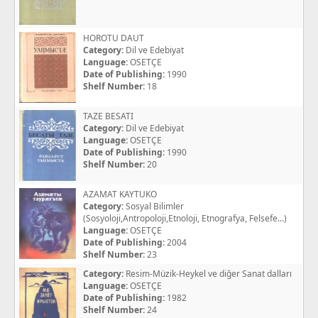
HOROTU DAUT
Category:
Dil ve Edebiyat
Language:
OSETÇE
Date of Publishing:
1990
Shelf Number:
18
TAZE BESATI
Category:
Dil ve Edebiyat
Language:
OSETÇE
Date of Publishing:
1990
Shelf Number:
20
AZAMAT KAYTUKO
Category:
Sosyal Bilimler
(Sosyoloji,Antropoloji,Etnoloji, Etnografya, Felsefe...)
Language:
OSETÇE
Date of Publishing:
2004
Shelf Number:
23
Category:
Resim-Müzik-Heykel ve diğer Sanat dalları
Language:
OSETÇE
Date of Publishing:
1982
Shelf Number:
24