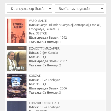
VASO MALİTI
IЫхьэ:
Sosyal Bilimler (Sosyoloji,Antropoloji,Etnoloji,
Etnografya, Felsefe...)
Бзэ:
OSETÇE
Щытырадза Зэман:
1992
ТелъхьэпIэ Номыр:
1
DZACOYTI MUZAFFER
IЫхьэ:
Diğer Konular
Бзэ:
OSETÇE
Щытырадза Зэман:
2007
ТелъхьэпIэ Номыр:
2
KODZATİ
IЫхьэ:
Dil ve Edebiyat
Бзэ:
OSETÇE
Щытырадза Зэман:
2006
ТелъхьэпIэ Номыр:
3
ELBIZDIGO BIRTTİATI
IЫхьэ:
Dil ve Edebiyat