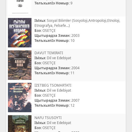
ТелъхьэпIэ Номыр:
9
IЫхьэ:
Sosyal Bilimler (Sosyoloji,Antropoloji,Etnoloji,
Etnografya, Felsefe...)
Бзэ:
OSETÇE
Щытырадза Зэман:
2003
ТелъхьэпIэ Номыр:
10
DAVUT TEMIRATI
IЫхьэ:
Dil ve Edebiyat
Бзэ:
OSETÇE
Щытырадза Зэман:
2004
ТелъхьэпIэ Номыр:
11
İZETBEG TSOMARTATI
IЫхьэ:
Dil ve Edebiyat
Бзэ:
OSETÇE
Щытырадза Зэман:
2007
ТелъхьэпIэ Номыр:
12
NAFU TSUSOYTI
IЫхьэ:
Dil ve Edebiyat
Бзэ:
OSETÇE