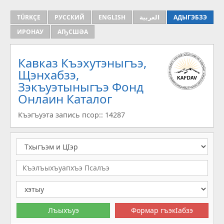
TÜRKÇE
РУССКИЙ
ENGLISH
العربية
АДЫГЭБЗЭ
ИРОНАУ
АҦСШӘА
Кавказ Къэхутэныгъэ,
Щэнхабзэ,
Зэкъуэтыныгъэ Фонд
Онлаин Каталог
Къэгъуэта запись псор:: 14287