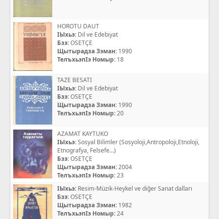
HOROTU DAUT
IЫхьэ:
Dil ve Edebiyat
Бзэ:
OSETÇE
Щытырадза Зэман:
1990
ТелъхьэпIэ Номыр:
18
TAZE BESATI
IЫхьэ:
Dil ve Edebiyat
Бзэ:
OSETÇE
Щытырадза Зэман:
1990
ТелъхьэпIэ Номыр:
20
AZAMAT KAYTUKO
IЫхьэ:
Sosyal Bilimler (Sosyoloji,Antropoloji,Etnoloji,
Etnografya, Felsefe...)
Бзэ:
OSETÇE
Щытырадза Зэман:
2004
ТелъхьэпIэ Номыр:
23
IЫхьэ:
Resim-Müzik-Heykel ve diğer Sanat dalları
Бзэ:
OSETÇE
Щытырадза Зэман:
1982
ТелъхьэпIэ Номыр:
24