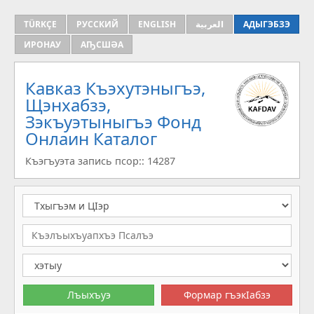
TÜRKÇE
РУССКИЙ
ENGLISH
العربية
АДЫГЭБЗЭ
ИРОНАУ
АҦСШӘА
Кавказ Къэхутэныгъэ,
Щэнхабзэ,
Зэкъуэтыныгъэ Фонд
Онлаин Каталог
Къэгъуэта запись псор:: 14287