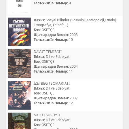
ТелъхьэпIэ Номыр:
9
IЫхьэ:
Sosyal Bilimler (Sosyoloji,Antropoloji,Etnoloji,
Etnografya, Felsefe...)
Бзэ:
OSETÇE
Щытырадза Зэман:
2003
ТелъхьэпIэ Номыр:
10
DAVUT TEMIRATI
IЫхьэ:
Dil ve Edebiyat
Бзэ:
OSETÇE
Щытырадза Зэман:
2004
ТелъхьэпIэ Номыр:
11
İZETBEG TSOMARTATI
IЫхьэ:
Dil ve Edebiyat
Бзэ:
OSETÇE
Щытырадза Зэман:
2007
ТелъхьэпIэ Номыр:
12
NAFU TSUSOYTI
IЫхьэ:
Dil ve Edebiyat
Бзэ:
OSETÇE