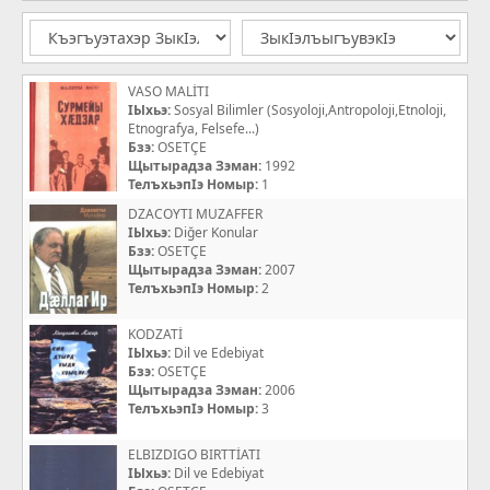
VASO MALİTI
IЫхьэ:
Sosyal Bilimler (Sosyoloji,Antropoloji,Etnoloji,
Etnografya, Felsefe...)
Бзэ:
OSETÇE
Щытырадза Зэман:
1992
ТелъхьэпIэ Номыр:
1
DZACOYTI MUZAFFER
IЫхьэ:
Diğer Konular
Бзэ:
OSETÇE
Щытырадза Зэман:
2007
ТелъхьэпIэ Номыр:
2
KODZATİ
IЫхьэ:
Dil ve Edebiyat
Бзэ:
OSETÇE
Щытырадза Зэман:
2006
ТелъхьэпIэ Номыр:
3
ELBIZDIGO BIRTTİATI
IЫхьэ:
Dil ve Edebiyat