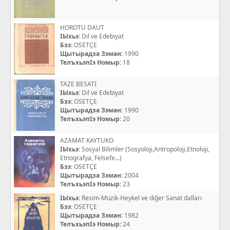
HOROTU DAUT
IЫхьэ:
Dil ve Edebiyat
Бзэ:
OSETÇE
Щытырадза Зэман:
1990
ТелъхьэпIэ Номыр:
18
TAZE BESATI
IЫхьэ:
Dil ve Edebiyat
Бзэ:
OSETÇE
Щытырадза Зэман:
1990
ТелъхьэпIэ Номыр:
20
AZAMAT KAYTUKO
IЫхьэ:
Sosyal Bilimler (Sosyoloji,Antropoloji,Etnoloji,
Etnografya, Felsefe...)
Бзэ:
OSETÇE
Щытырадза Зэман:
2004
ТелъхьэпIэ Номыр:
23
IЫхьэ:
Resim-Müzik-Heykel ve diğer Sanat dalları
Бзэ:
OSETÇE
Щытырадза Зэман:
1982
ТелъхьэпIэ Номыр:
24