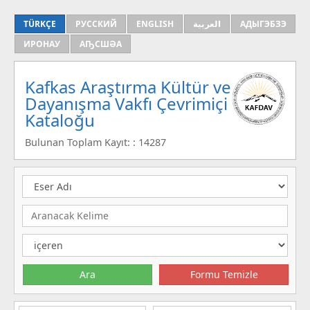
TÜRKÇE
РУССКИЙ
ENGLISH
العربية
АДЫГЭБЗЭ
ИРОНАУ
АҦСШӘА
Kafkas Araştırma Kültür ve
Dayanışma Vakfı Çevrimiçi
Kataloğu
Bulunan Toplam Kayıt: : 14287