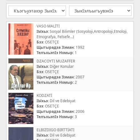
VASO MALİTI
IЫхьэ:
Sosyal Bilimler (Sosyoloji,Antropoloji,Etnoloji,
Etnografya, Felsefe...)
Бзэ:
OSETÇE
Щытырадза Зэман:
1992
ТелъхьэпIэ Номыр:
1
DZACOYTI MUZAFFER
IЫхьэ:
Diğer Konular
Бзэ:
OSETÇE
Щытырадза Зэман:
2007
ТелъхьэпIэ Номыр:
2
KODZATİ
IЫхьэ:
Dil ve Edebiyat
Бзэ:
OSETÇE
Щытырадза Зэман:
2006
ТелъхьэпIэ Номыр:
3
ELBIZDIGO BIRTTİATI
IЫхьэ:
Dil ve Edebiyat