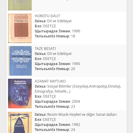
HOROTU DAUT
IЫхьэ:
Dil ve Edebiyat
Бзэ:
OSETÇE
Щытырадза Зэман:
1990
ТелъхьэпIэ Номыр:
18
TAZE BESATI
IЫхьэ:
Dil ve Edebiyat
Бзэ:
OSETÇE
Щытырадза Зэман:
1990
ТелъхьэпIэ Номыр:
20
AZAMAT KAYTUKO
IЫхьэ:
Sosyal Bilimler (Sosyoloji,Antropoloji,Etnoloji,
Etnografya, Felsefe...)
Бзэ:
OSETÇE
Щытырадза Зэман:
2004
ТелъхьэпIэ Номыр:
23
IЫхьэ:
Resim-Müzik-Heykel ve diğer Sanat dalları
Бзэ:
OSETÇE
Щытырадза Зэман:
1982
ТелъхьэпIэ Номыр:
24