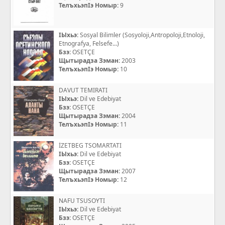
ТелъхьэпIэ Номыр:
9
IЫхьэ:
Sosyal Bilimler (Sosyoloji,Antropoloji,Etnoloji,
Etnografya, Felsefe...)
Бзэ:
OSETÇE
Щытырадза Зэман:
2003
ТелъхьэпIэ Номыр:
10
DAVUT TEMIRATI
IЫхьэ:
Dil ve Edebiyat
Бзэ:
OSETÇE
Щытырадза Зэман:
2004
ТелъхьэпIэ Номыр:
11
İZETBEG TSOMARTATI
IЫхьэ:
Dil ve Edebiyat
Бзэ:
OSETÇE
Щытырадза Зэман:
2007
ТелъхьэпIэ Номыр:
12
NAFU TSUSOYTI
IЫхьэ:
Dil ve Edebiyat
Бзэ:
OSETÇE