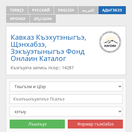
TÜRKÇE
РУССКИЙ
ENGLISH
العربية
АДЫГЭБЗЭ
ИРОНАУ
АҦСШӘА
Кавказ Къэхутэныгъэ,
Щэнхабзэ,
Зэкъуэтыныгъэ Фонд
Онлаин Каталог
Къэгъуэта запись псор:: 14287