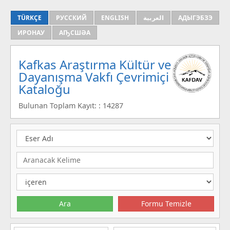
TÜRKÇE
РУССКИЙ
ENGLISH
العربية
АДЫГЭБЗЭ
ИРОНАУ
АҦСШӘА
Kafkas Araştırma Kültür ve
Dayanışma Vakfı Çevrimiçi
Kataloğu
Bulunan Toplam Kayıt: : 14287