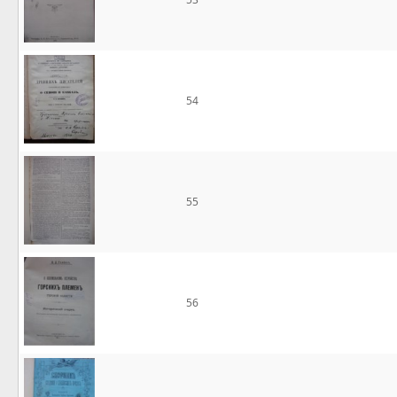
54
55
56