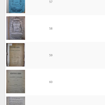
57
58
59
60