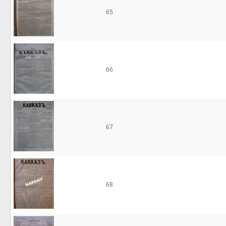
65
66
67
68