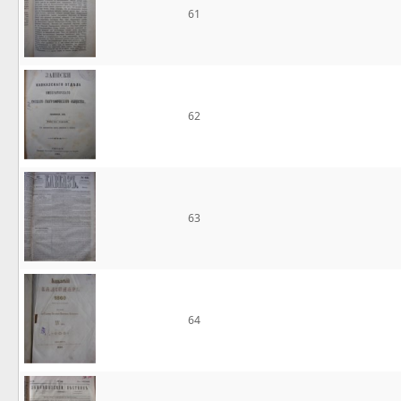
61
62
63
64