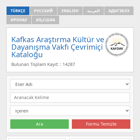
TÜRKÇE
РУССКИЙ
ENGLISH
العربية
АДЫГЭБЗЭ
ИРОНАУ
АҦСШӘА
Kafkas Araştırma Kültür ve
Dayanışma Vakfı Çevrimiçi
Kataloğu
Bulunan Toplam Kayıt: : 14287