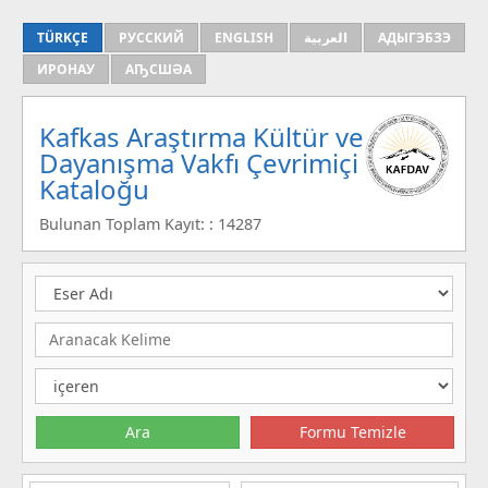
TÜRKÇE
РУССКИЙ
ENGLISH
العربية
АДЫГЭБЗЭ
ИРОНАУ
АҦСШӘА
Kafkas Araştırma Kültür ve
Dayanışma Vakfı Çevrimiçi
Kataloğu
Bulunan Toplam Kayıt: : 14287