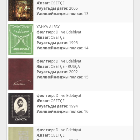
Æвзаг:
OSETÇE
Рауагъды датæ:
2005
Уæлвæйнæджы полкæ:
13
YAHYA ALPAY
фæлтæр:
Dil ve Edebiyat
Æвзаг:
OSETÇE
Рауагъды датæ:
1995
Уæлвæйнæджы полкæ:
14
фæлтæр:
Dil ve Edebiyat
Æвзаг:
OSETÇE - RUSÇA
Рауагъды датæ:
2002
Уæлвæйнæджы полкæ:
15
фæлтæр:
Dil ve Edebiyat
Æвзаг:
OSETÇE
Рауагъды датæ:
1994
Уæлвæйнæджы полкæ:
16
фæлтæр:
Dil ve Edebiyat
Æвзаг:
OSETÇE