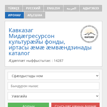
TÜRKÇE
РУССКИЙ
ENGLISH
العربية
АДЫГЭБЗЭ
ИРОНАУ
АҦСШӘА
Кавказаг
Мидæгресурсон
культурæйы фонды,
иртасы æмæ æмвæндзинады
каталог
Æдæппæт ныффыстытае: : 14287