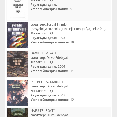
Æвзаг:
OSETÇE
Рауагъды датæ:
Уæлвæйнæджы полкæ:
9
фæлтæр:
Sosyal Bilimler
(Sosyoloji,Antropoloji,Etnoloji, Etnografya, Felsefe...)
Æвзаг:
OSETÇE
Рауагъды датæ:
2003
Уæлвæйнæджы полкæ:
10
DAVUT TEMIRATI
фæлтæр:
Dil ve Edebiyat
Æвзаг:
OSETÇE
Рауагъды датæ:
2004
Уæлвæйнæджы полкæ:
11
İZETBEG TSOMARTATI
фæлтæр:
Dil ve Edebiyat
Æвзаг:
OSETÇE
Рауагъды датæ:
2007
Уæлвæйнæджы полкæ:
12
NAFU TSUSOYTI
фæлтæр:
Dil ve Edebiyat