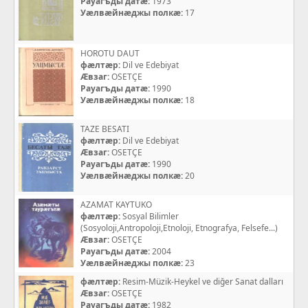
Рауагъды датæ:
1973
Уæлвæйнæджы полкæ:
17
HOROTU DAUT
фæлтæр:
Dil ve Edebiyat
Æвзаг:
OSETÇE
Рауагъды датæ:
1990
Уæлвæйнæджы полкæ:
18
TAZE BESATI
фæлтæр:
Dil ve Edebiyat
Æвзаг:
OSETÇE
Рауагъды датæ:
1990
Уæлвæйнæджы полкæ:
20
AZAMAT KAYTUKO
фæлтæр:
Sosyal Bilimler
(Sosyoloji,Antropoloji,Etnoloji, Etnografya, Felsefe...)
Æвзаг:
OSETÇE
Рауагъды датæ:
2004
Уæлвæйнæджы полкæ:
23
фæлтæр:
Resim-Müzik-Heykel ve diğer Sanat dalları
Æвзаг:
OSETÇE
Рауагъды датæ:
1982