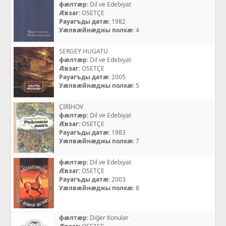
фæлтæр:
Dil ve Edebiyat
Æвзаг:
OSETÇE
Рауагъды датæ:
1982
Уæлвæйнæджы полкæ:
4
SERGEY HUGATU
фæлтæр:
Dil ve Edebiyat
Æвзаг:
OSETÇE
Рауагъды датæ:
2005
Уæлвæйнæджы полкæ:
5
ÇİRİHOV
фæлтæр:
Dil ve Edebiyat
Æвзаг:
OSETÇE
Рауагъды датæ:
1983
Уæлвæйнæджы полкæ:
7
фæлтæр:
Dil ve Edebiyat
Æвзаг:
OSETÇE
Рауагъды датæ:
2003
Уæлвæйнæджы полкæ:
8
фæлтæр:
Diğer Konular