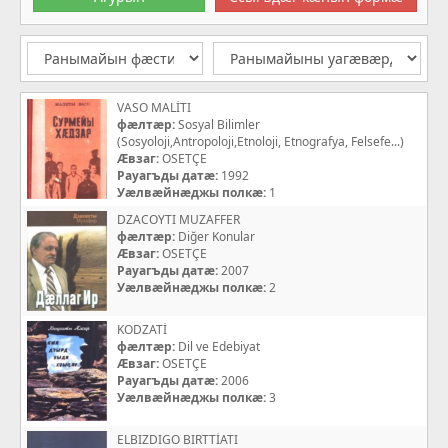
VASO MALİTI
фæлтæр:
Sosyal Bilimler
(Sosyoloji,Antropoloji,Etnoloji, Etnografya, Felsefe...)
Æвзаг:
OSETÇE
Рауагъды датæ:
1992
Уæлвæйнæджы полкæ:
1
DZACOYTI MUZAFFER
фæлтæр:
Diğer Konular
Æвзаг:
OSETÇE
Рауагъды датæ:
2007
Уæлвæйнæджы полкæ:
2
KODZATİ
фæлтæр:
Dil ve Edebiyat
Æвзаг:
OSETÇE
Рауагъды датæ:
2006
Уæлвæйнæджы полкæ:
3
ELBIZDIGO BIRTTİATI