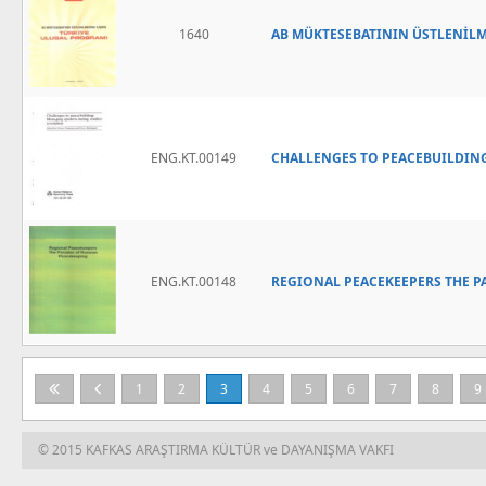
1640
AB MÜKTESEBATININ ÜSTLENİLM
ENG.KT.00149
CHALLENGES TO PEACEBUILDIN
ENG.KT.00148
REGIONAL PEACEKEEPERS THE P
1
2
3
4
5
6
7
8
9
© 2015 KAFKAS ARAŞTIRMA KÜLTÜR ve DAYANIŞMA VAKFI