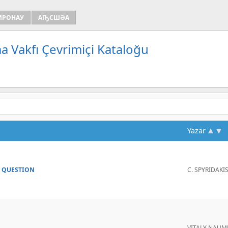
ИРОНАУ
АҦСШӘА
a Vakfı Çevrimiçi Kataloğu
Yazar
S QUESTION
C. SPYRIDAKI
VITALY NAUM