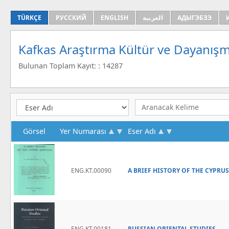
TÜRKÇE
РУССКИЙ
ENGLISH
العربية
АДЫГЭБЗЭ
Kafkas Araştırma Kültür ve Dayanışm
Bulunan Toplam Kayıt: : 14287
Görsel
Yer Numarası
Eser Adı
ENG.KT.00090
A BRIEF HISTORY OF THE CYPRU
ENG.KT.00181
RUSSIAN ORIENTAL STUDIES