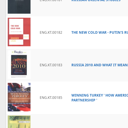
ENG.KT.00182
THE NEW COLD WAR - PUTIN'S R
ENG.KT.00183
RUSSIA 2010 AND WHAT IT MEA
WINNING TURKEY ' HOW AMERIC
ENG.KT.00185
PARTNERSHIP '