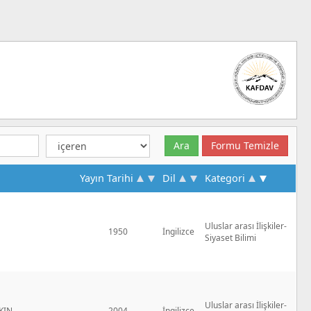
Yayın Tarihi
Dil
Kategori
Uluslar arası İlişkiler-
S
1950
İngilizce
Siyaset Bilimi
Uluslar arası İlişkiler-
KIN
2004
İngilizce