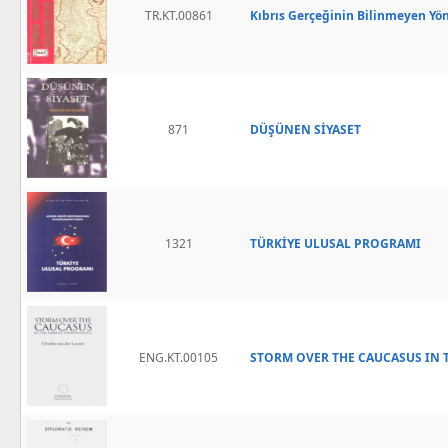
TR.KT.00861
Kıbrıs Gerçeğinin Bilinmeyen Yön
871
DÜŞÜNEN SİYASET
1321
TÜRKİYE ULUSAL PROGRAMI
ENG.KT.00105
STORM OVER THE CAUCASUS IN 