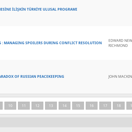
ESİNE İLİŞKİN TÜRKİYE ULUSAL PROGRAMI
EDWARD NEWM
G : MANAGING SPOILERS DURING CONFLICT RESOLUTION
RICHMOND
ARADOX OF RUSSIAN PEACEKEEPING
JOHN MACKINL
10
11
12
13
14
15
16
17
18