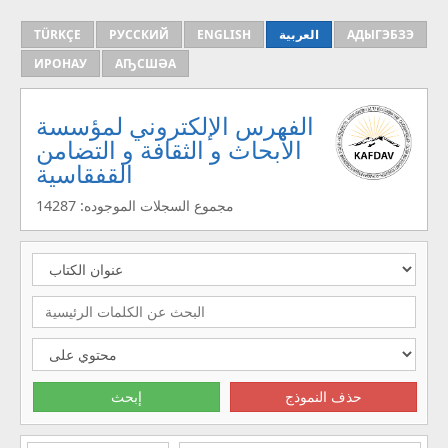
TÜRKÇE
РУССКИЙ
ENGLISH
العربية
АДЫГЭБЗЭ
ИРОНАУ
АҦСШӘА
الفهرس الإلكتروني لمؤسسة
الأبحاث و الثقافة و التضامن
القفقاسية
مجموع السجلات الموجوده: 14287