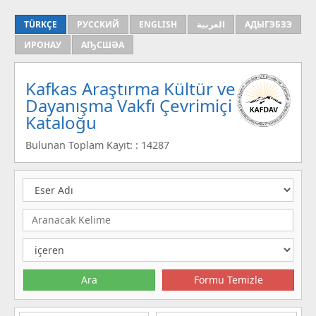
TÜRKÇE
РУССКИЙ
ENGLISH
العربية
АДЫГЭБЗЭ
ИРОНАУ
АҦСШӘА
Kafkas Araştırma Kültür ve
Dayanışma Vakfı Çevrimiçi
Kataloğu
Bulunan Toplam Kayıt: : 14287