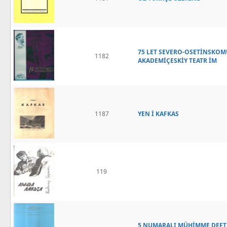
75 LET SEVERO-OSETİNSKO
1182
AKADEMİÇESKİY TEATR İM
1187
YEN İ KAFKAS
119
5 NUMARALI MÜHİMME DEFTERİ