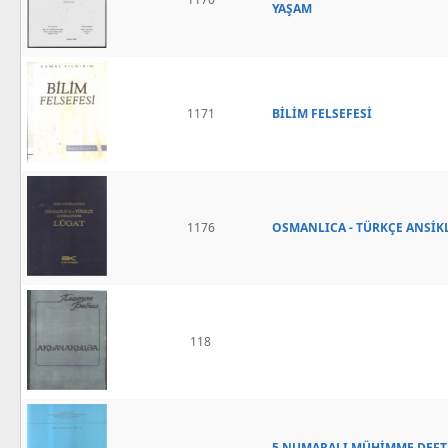
YAŞAM
1171
BİLİM FELSEFESİ
1176
OSMANLICA - TÜRKÇE ANSİK
118
5 NUMARALI MÜHİMME DEFTERİ