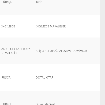
TÜRKÇE
Tarih
İNGİLİZCE
İNGİLİZCE MAKALELER
ADIGECE ( KABERDEY
AFİŞLER , FOTOĞRAFLAR VE TAKVİMLER
DİYALEKTİ )
RUSCA
DİJİTAL KİTAP
TÜRKÇE
Dil ve Edebiyat