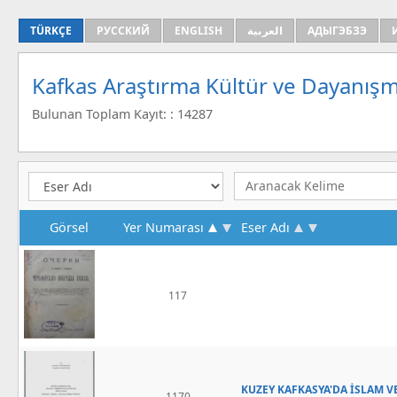
TÜRKÇE
РУССКИЙ
ENGLISH
العربية
АДЫГЭБЗЭ
Kafkas Araştırma Kültür ve Dayanışm
Bulunan Toplam Kayıt: : 14287
Görsel
Yer Numarası
Eser Adı
117
KUZEY KAFKASYA'DA İSLAM V
1170