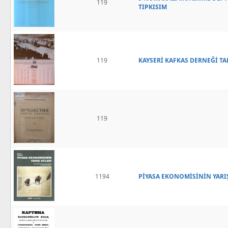
119
TIPKISIM
119
KAYSERİ KAFKAS DERNEĞİ TA
119
1194
PİYASA EKONOMİSİNİN YARIŞ