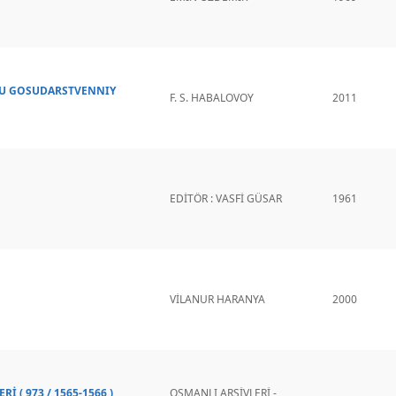
MU GOSUDARSTVENNIY
F. S. HABALOVOY
2011
EDİTÖR : VASFİ GÜSAR
1961
VİLANUR HARANYA
2000
 ( 973 / 1565-1566 )
OSMANLI ARŞİVLERİ -