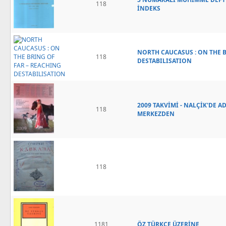
118
İNDEKS
NORTH CAUCASUS : ON THE 
118
DESTABILISATION
2009 TAKVİMİ - NALÇİK'DE A
118
MERKEZDEN
118
1181
ÖZ TÜRKÇE ÜZERİNE