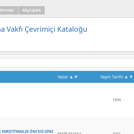
ИРОНАУ
АҦСШӘА
a Vakfı Çevrimiçi Kataloğu
Yazar
Yayın Tarihi
1904
E HIRİSTİYANLIK ÖNCESİ DİNİ
BEKİR YILMAZ
2001