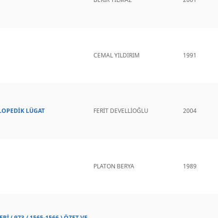
CEMAL YILDIRIM
1991
LOPEDİK LÜGAT
FERİT DEVELLİOĞLU
2004
PLATON BERYA
1989
 ( 973 / 1565-1566 ) ÖZET VE