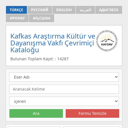
TÜRKÇE
РУССКИЙ
ENGLISH
العربية
АДЫГЭБЗЭ
ИРОНАУ
АҦСШӘА
Kafkas Araştırma Kültür ve
Dayanışma Vakfı Çevrimiçi
Kataloğu
Bulunan Toplam Kayıt: : 14287