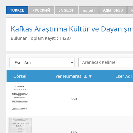
TÜRKÇE
РУССКИЙ
ENGLISH
العربية
АДЫГЭБЗЭ
Kafkas Araştırma Kültür ve Dayanışm
Bulunan Toplam Kayıt: : 14287
Görsel
Yer Numarası
Eser Adı
559
560