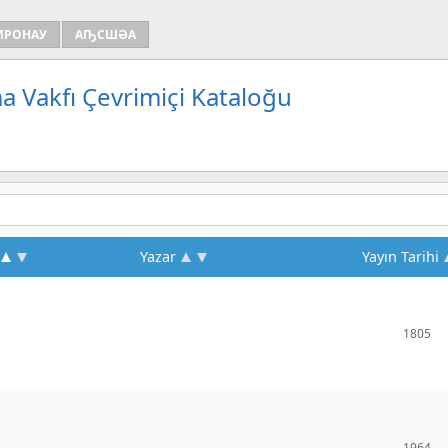
ИРОНАУ
АҦСШӘА
a Vakfı Çevrimiçi Kataloğu
Yazar
Yayın Tarihi
1805
1964