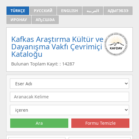
TÜRKÇE
РУССКИЙ
ENGLISH
العربية
АДЫГЭБЗЭ
ИРОНАУ
АҦСШӘА
Kafkas Araştırma Kültür ve
Dayanışma Vakfı Çevrimiçi
Kataloğu
Bulunan Toplam Kayıt: : 14287