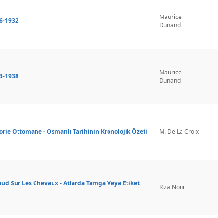
Maurice
26-1932
Dunand
Maurice
33-1938
Dunand
rie Ottomane - Osmanlı Tarihinin Kronolojik Özeti
M. De La Croıx
d Sur Les Chevaux - Atlarda Tamga Veya Etiket
Rıza Nour