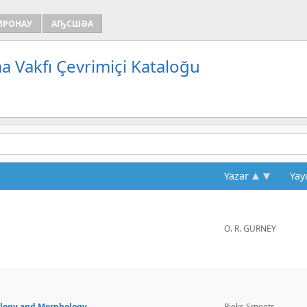
ИРОНАУ
АҦСШӘА
a Vakfı Çevrimiçi Kataloğu
Yazar
Yay
O. R. GURNEY
ology and Morphology
Rieks Smeets