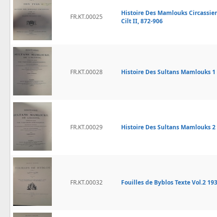
Histoire Des Mamlouks Circassien
FR.KT.00025
Cilt II, 872-906
FR.KT.00028
Histoire Des Sultans Mamlouks 1 
FR.KT.00029
Histoire Des Sultans Mamlouks 2 
FR.KT.00032
Fouilles de Byblos Texte Vol.2 19