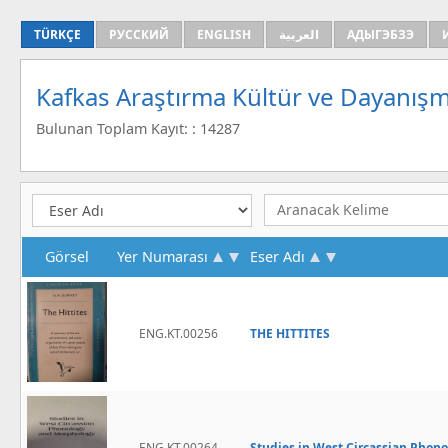
TÜRKÇE
РУССКИЙ
ENGLISH
العربية
АДЫГЭБЗЭ
Kafkas Araştırma Kültür ve Dayanışm
Bulunan Toplam Kayıt: : 14287
Görsel
Yer Numarası
Eser Adı
ENG.KT.00256
THE HITTITES
ENG.KT.00264
Studies in West Circassian Phon