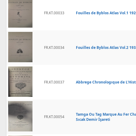
FR.KT.00033
Fouilles de Byblos Atlas Vol.1 19
FR.KT.00034
Fouilles de Byblos Atlas Vol.2 19
FR.KT.00037
Abbrege Chronologıque de L'Histo
Tamga Ou Tag Marque Au Fer Chau
FR.KT.00054
Sıcak Demir İşareti