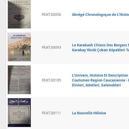
FR.KT.00056
Abrégé Chronologıque de L'Histor
Le Karabash Chiens Des Bergers No
FR.KT.00093
Karabaş Yörük Çoban Köpekleri Tar
L'Univers, Histoire Et Descriptio
FR.KT.00105
Coutumes Region Caucasienne - Ka
Dinleri, Adetleri, Gelenekleri
FR.KT.00111
La Nouvelle Héloïse