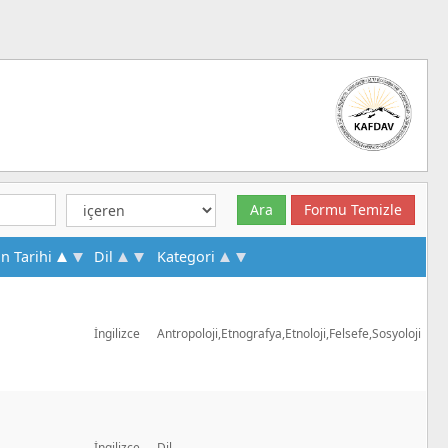
ın Tarihi
Dil
Kategori
İngilizce
Antropoloji,Etnografya,Etnoloji,Felsefe,Sosyoloji
İngilizce
Dil