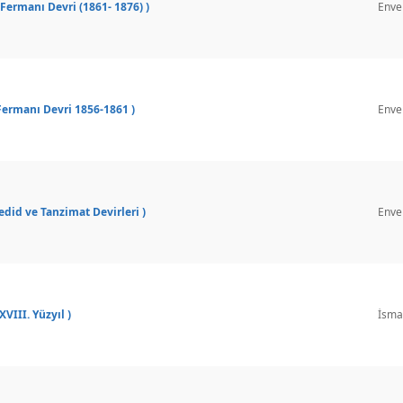
t Fermanı Devri (1861- 1876) )
Enve
 Fermanı Devri 1856-1861 )
Enve
edid ve Tanzimat Devirleri )
Enve
XVIII. Yüzyıl )
İsmai