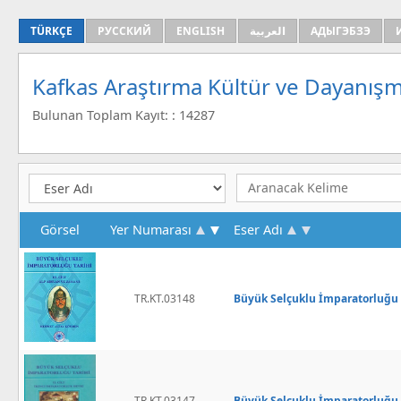
TÜRKÇE
РУССКИЙ
ENGLISH
العربية
АДЫГЭБЗЭ
Kafkas Araştırma Kültür ve Dayanışm
Bulunan Toplam Kayıt: : 14287
Görsel
Yer Numarası
Eser Adı
TR.KT.03148
Büyük Selçuklu İmparatorluğu Ta
TR.KT.03147
Büyük Selçuklu İmparatorluğu Ta