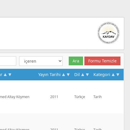
ar
Yayın Tarihi
Dil
Kategori
ed Altay Köymen
2011
Türkçe
Tarih
ed Altay Köymen
2011
Türkçe
Tarih