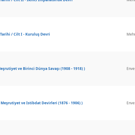
rihi / Cilt I - Kuruluş Devri
Mehm
Meşrutiyet ve Birinci Dünya Savaşı (1908 - 1918) )
Enve
i Meşrutiyet ve Istibdat Devirleri (1876 - 1906) )
Enve