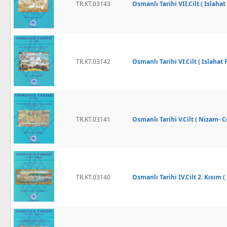
TR.KT.03143
Osmanlı Tarihi VII.Cilt ( Islaha
TR.KT.03142
Osmanlı Tarihi VI.Cilt ( Islahat
TR.KT.03141
Osmanlı Tarihi V.Cilt ( Nizam- C
TR.KT.03140
Osmanlı Tarihi IV.Cilt 2. Kısım ( 