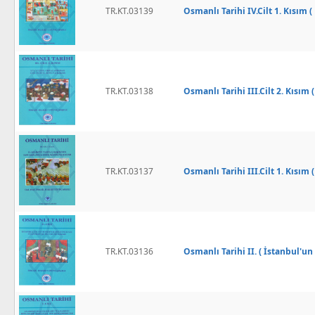
TR.KT.03139
Osmanlı Tarihi IV.Cilt 1. Kısım
TR.KT.03138
Osmanlı Tarihi III.Cilt 2. Kısım
TR.KT.03137
Osmanlı Tarihi III.Cilt 1. Kısı
TR.KT.03136
Osmanlı Tarihi II. ( İstanbul'