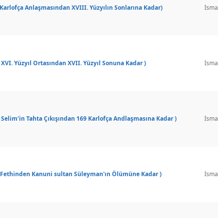
 ( Karlofça Anlaşmasından XVIII. Yüzyılın Sonlarına Kadar)
İsmai
 ( XVI. Yüzyıl Ortasından XVII. Yüzyıl Sonuna Kadar )
İsmai
m ( Selim'in Tahta Çıkışından 169 Karlofça Andlaşmasına Kadar )
İsmai
un Fethinden Kanuni sultan Süleyman'ın Ölümüne Kadar )
İsmai