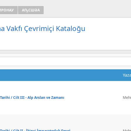
ИРОНАУ
АҦСШӘА
a Vakfı Çevrimiçi Kataloğu
Yaz
rihi / Cilt III - Alp Arslan ve Zamanı
Mehm
rihi / Cilt II - İkinci İmparatorluk Devri
Mehm