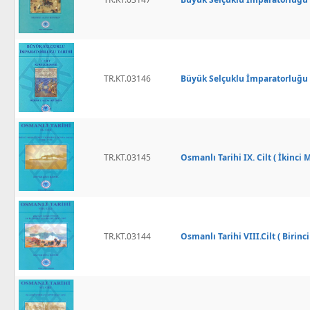
TR.KT.03146
Büyük Selçuklu İmparatorluğu Ta
TR.KT.03145
Osmanlı Tarihi IX. Cilt ( İkinci 
TR.KT.03144
Osmanlı Tarihi VIII.Cilt ( Birinc