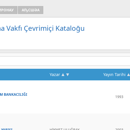
ИРОНАУ
АҦСШӘА
a Vakfı Çevrimiçi Kataloğu
Yazar
Yayın Tarihi
İM BANKACILIĞI
1993
 YARIŞI
HİKMET ULUĞBAY
2003