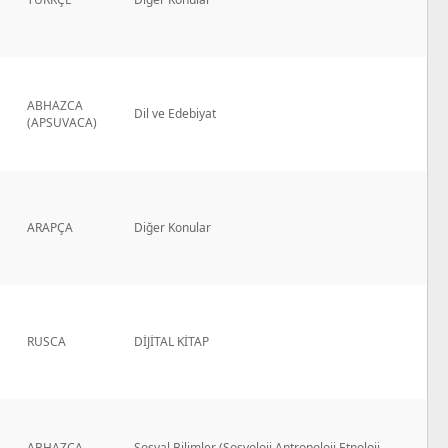
ABHAZCA
Dil ve Edebiyat
(APSUVACA)
ARAPÇA
Diğer Konular
RUSCA
DİJİTAL KİTAP
ABHAZCA
Sosyal Bilimler (Sosyoloji,Antropoloji,Etnoloji,