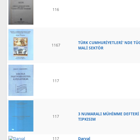
116
TÜRK CUMHURİYETLERİ' NDE TÜC
1167
MALİ SEKTÖR
117
3 NUMARALI MÜHİMME DEFTERİ ( 9
117
TIPKISIM
117
Daryal