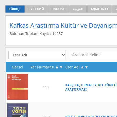
TÜRKÇE
РУССКИЙ
ENGLISH
العربية
АДЫГЭБЗЭ
Kafkas Araştırma Kültür ve Dayanışm
Bulunan Toplam Kayıt: : 14287
Görsel
Yer Numarası
Eser Adı
KARŞILAŞTIRMALI YEREL YÖNET
1135
ARAŞTIRMASI
1137
RİSK ALTINDA BİR ÜLKENİN 2023