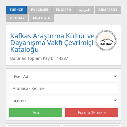
TÜRKÇE
РУССКИЙ
ENGLISH
العربية
АДЫГЭБЗЭ
ИРОНАУ
АҦСШӘА
Kafkas Araştırma Kültür ve
Dayanışma Vakfı Çevrimiçi
Kataloğu
Bulunan Toplam Kayıt: : 14287