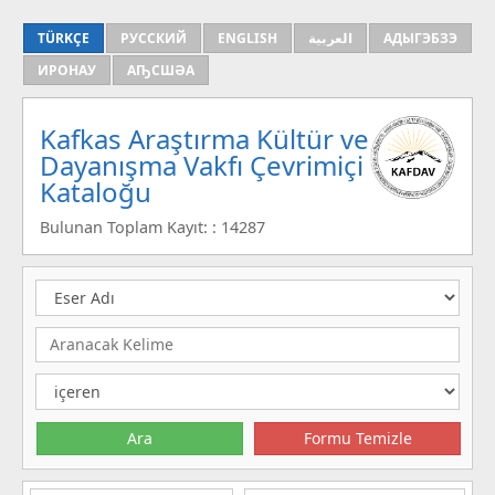
TÜRKÇE
РУССКИЙ
ENGLISH
العربية
АДЫГЭБЗЭ
ИРОНАУ
АҦСШӘА
Kafkas Araştırma Kültür ve
Dayanışma Vakfı Çevrimiçi
Kataloğu
Bulunan Toplam Kayıt: : 14287