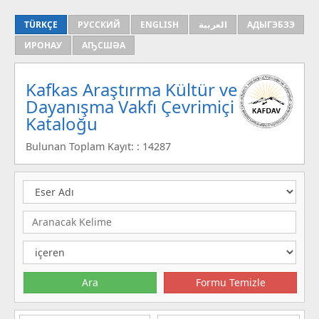
TÜRKÇE
РУССКИЙ
ENGLISH
العربية
АДЫГЭБЗЭ
ИРОНАУ
АҦСШӘА
Kafkas Araştırma Kültür ve
Dayanışma Vakfı Çevrimiçi
Kataloğu
Bulunan Toplam Kayıt: : 14287