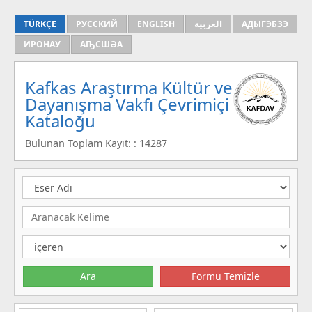
TÜRKÇE
РУССКИЙ
ENGLISH
العربية
АДЫГЭБЗЭ
ИРОНАУ
АҦСШӘА
Kafkas Araştırma Kültür ve
Dayanışma Vakfı Çevrimiçi
Kataloğu
Bulunan Toplam Kayıt: : 14287