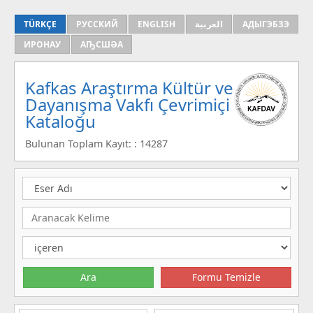
TÜRKÇE
РУССКИЙ
ENGLISH
العربية
АДЫГЭБЗЭ
ИРОНАУ
АҦСШӘА
Kafkas Araştırma Kültür ve
Dayanışma Vakfı Çevrimiçi
Kataloğu
Bulunan Toplam Kayıt: : 14287